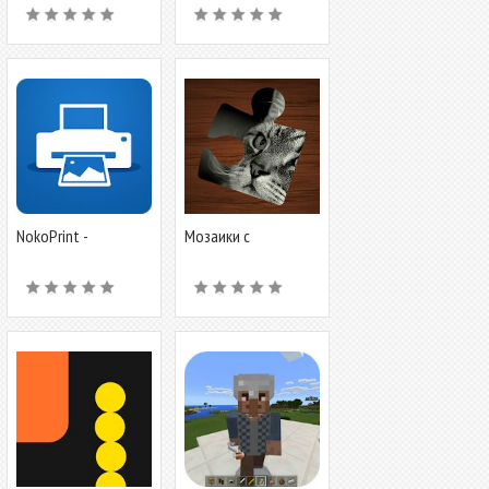
наушников
NokoPrint -
Мозаики с
Беспроводная и USB
животными: Пазлы
печать