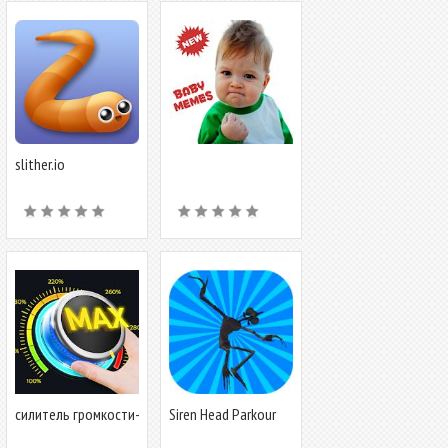
slither.io
силитель громкости-
Siren Head Parkour
усилитель звука для
Free Running