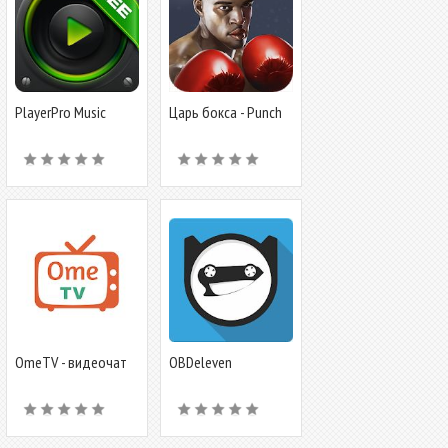
PlayerPro Music
Царь бокса - Punch
Player (Free)
Boxing 3D
OmeTV - видеочат
OBDeleven
для знакомств
Диагностика
автомобиля