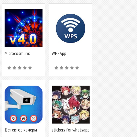
Microcosmum:
WPSApp
survival of cells
Детектор камеры
stickers for whatsapp
контроля скорости:
anime