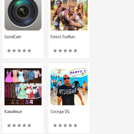
GoodCam
Forest FunRun :
Runing Games
Кавайные
Соседи OG
старшеклассницы:
Аниме одевалка и
макияж