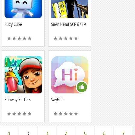
Suzy Cube
Siren Head SCP 6789
EXTREME HORROR
SURVIVAL
Subway Surfers
SayHi! -
чат,встреча,свидание
1
2
3
4
5
6
7