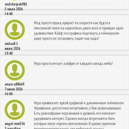
andzheipak981
5 июля 2026
14:40
Мод просто пушка, прирост по скорости как будто в
пиксельной гонке на наркотиках, рвать всех в турнирах одно
удовольствие. Кайф, что графика подтянута, в геймерском
раже просто не остановить, тащит как надо!
amlaa8
1
июля 2026
19:40
Игра просто летает, кайфую от каждогo заезда, имба!
anara-a88669
7 июня 2026
16:00
Игра привлекает яркой графикой и динамичным геймплеем.
Управление достаточно интуитивное, а бои захватывающие.
Есть разнообразие персонажей и уровней, что помогает
удерживать интерес. Однако иногда встречаются баги,
которые могут портить впечатление. В целом, приятное
angel-min536
3 декабря
времяпрепровождение для любителей экшена.