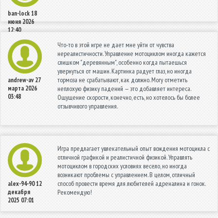
ban-lock
18
июня 2026
12:40
Что-то в этой игре не дает мне уйти от чувства
нереалистичности. Управление мотоциклом иногда кажется
слишком "деревянным", особенно когда пытаешься
увернуться от машин. Картинка радует глаз, но иногда
тормоза не срабатывают, как должно. Могу отметить
andrew-av
27
марта 2026
неплохую физику падений — это добавляет интереса.
03:48
Ощущение скорости, конечно, есть, но хотелось бы более
отзывчивого управления.
Игра предлагает увлекательный опыт вождения мотоцикла с
отличной графикой и реалистичной физикой. Управлять
мотоциклом в городских условиях весело, но иногда
возникают проблемы с управлением. В целом, отличный
способ провести время для любителей адреналина и гонок.
alex-94-90
12
декабря
Рекомендую!
2025 07:01