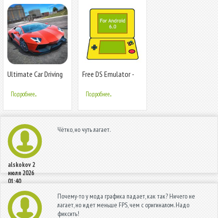
Ultimate Car Driving
Free DS Emulator -
Simulator
For Android
Подробнее...
Подробнее...
Чётко, но чуть лагает.
alskokov
2
июля 2026
01:40
Почему-то у мода графика падает, как так? Ничего не
лагает, но идет меньше FPS, чем с оригиналом. Надо
фиксить!