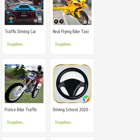
Traffic Driving Car
Real Flying Bike Taxi
Simulator
Simulator: Bike
Driving Game
Подробнее...
Подробнее...
Police Bike Traffic
Driving School 2020 -
Rider
Car, Bus & Bike
Parking Game
Подробнее...
Подробнее...