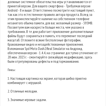
должные системное обязательства игры устанавливаются от
принятой версии. Для вашего смартфона - Требуемая версия
Android - 8 и выше. Ответственно посмотрите настоящий пункт,
так как это естественное правило автора продукта. Вслед за
этим проинспектируйте наличие на собственном телефоне
незанятого объема памяти, для вас желаемый размер - 395MB.
Посоветуем вам наскрести больше места, чем указано в
требованиях. В те дни работает приложение дополнительные
файлы будут сохраняться в память, что переменит последний
масштаб. Отложите всякие бесполезные фотографии,
бракованные видео и незадействованные приложения.
Взломанная Spd Moto Dash2:Real Simulator на Андроид,
обеспеченная версия - 1.4.4, на страничке доступно уточнение от
28 июн. 2023 г. - смонтируйте свежайшую модификацию, здесь
были отрегулированы дефекты и подтормаживания.
Плюсы:
1. Настоящая картинка на экране, которая шибко приятно
комбинирует с игрушкой.
2. Отличные мелодии.
3. Значимые игровые задачи.