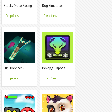
Blocky Moto Racing
Dog Simulator -
Animal Life
Подробнее...
Подробнее...
Flip Trickster -
Рекорд, Европа,
Parkour Simul
Наше
неофициальное
Подробнее...
Подробнее...
радио