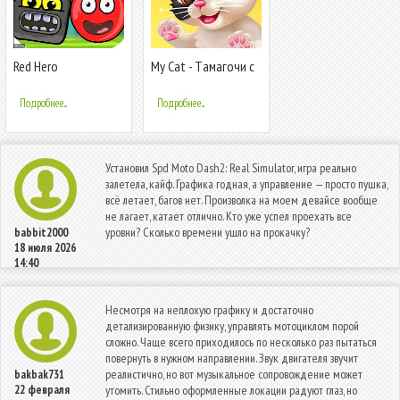
Red Hero
My Cat - Tамагочи c
котиками
Подробнее...
Подробнее...
Установил Spd Moto Dash2: Real Simulator, игра реально
залетела, кайф. Графика годная, а управление — просто пушка,
всё летает, багов нет. Произволка на моем девайсе вообще
не лагает, катает отлично. Кто уже успел проехать все
уровни? Сколько времени ушло на прокачку?
babbit2000
18 июля 2026
14:40
Несмотря на неплохую графику и достаточно
детализированную физику, управлять мотоциклом порой
сложно. Чаще всего приходилось по несколько раз пытаться
повернуть в нужном направлении. Звук двигателя звучит
реалистично, но вот музыкальное сопровождение может
bakbak731
22 февраля
утомить. Стильно оформленные локации радуют глаз, но