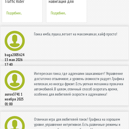
Traffic Rider
навигация для
андроида на
русском языке 2019
Подробнее...
Подробнее...
Гонка имба, пушка, летает на максималках, кайф просто!
baga2005624
13 мая 2026
17:40
Интересная гонка, где адреналин зашкаливает! Управление
достаточно отзывчивое, а уровень сложности радует. Графика
неплохая, но иногда фризит. Есть уютная механика прокачки
автомобилей. В целом, отличный способ скоротать время,
особенно для любителей скорости и адреналина!
auron3741
1
ноября 2025
01:00
Отличная игра для любителей гонок! Графика на хорошем
уровне, управление интуитивное. Есть различные режимы и