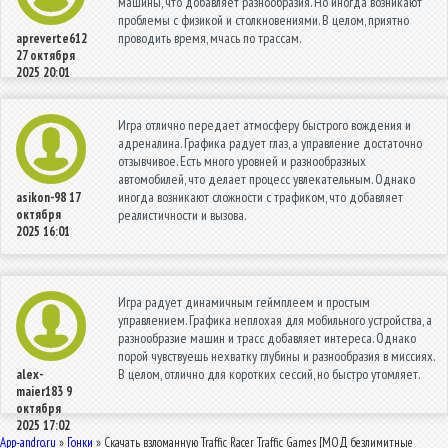
машины, что добавляет разнообразия. Но иногда возникают
проблемы с физикой и столкновениями. В целом, приятно
проводить время, мчась по трассам.
apreverte612
27 октября
2025 20:01
Игра отлично передает атмосферу быстрого вождения и
адреналина. Графика радует глаз, а управление достаточно
отзывчивое. Есть много уровней и разнообразных
автомобилей, что делает процесс увлекательным. Однако
иногда возникают сложности с трафиком, что добавляет
asikon-98
17
октября
реалистичности и вызова.
2025 16:01
Игра радует динамичным геймплеем и простым
управлением. Графика неплохая для мобильного устройства, а
разнообразие машин и трасс добавляет интереса. Однако
порой чувствуешь нехватку глубины и разнообразия в миссиях.
В целом, отлично для коротких сессий, но быстро утомляет.
alex-
maier183
9
октября
2025 17:02
App-andro.ru
»
Гонки
» Скачать взломанную Traffic Racer Traffic Games [МОД безлимитные