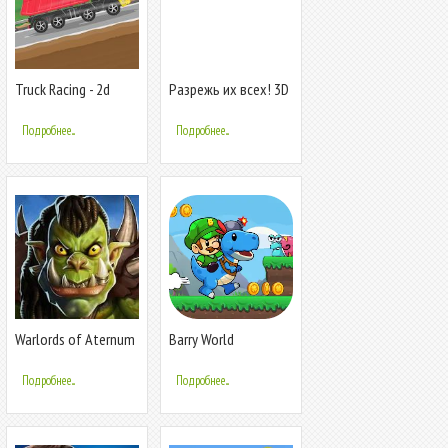
Truck Racing - 2d
Разрежь их всех! 3D
гонки по
бездорожью
Подробнее...
Подробнее...
Warlords of Aternum
Barry World
Adventure
Подробнее...
Подробнее...