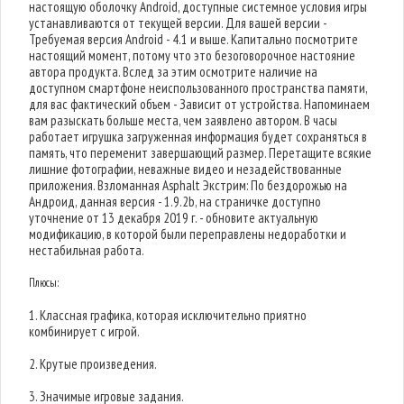
настоящую оболочку Android, доступные системное условия игры
устанавливаются от текущей версии. Для вашей версии -
Требуемая версия Android - 4.1 и выше. Капитально посмотрите
настоящий момент, потому что это безоговорочное настояние
автора продукта. Вслед за этим осмотрите наличие на
доступном смартфоне неиспользованного пространства памяти,
для вас фактический объем - Зависит от устройства. Напоминаем
вам разыскать больше места, чем заявлено автором. В часы
работает игрушка загруженная информация будет сохраняться в
память, что переменит завершающий размер. Перетащите всякие
лишние фотографии, неважные видео и незадействованные
приложения. Взломанная Asphalt Экстрим: По бездорожью на
Андроид, данная версия - 1.9.2b, на страничке доступно
уточнение от 13 декабря 2019 г. - обновите актуальную
модификацию, в которой были переправлены недоработки и
нестабильная работа.
Плюсы:
1. Классная графика, которая исключительно приятно
комбинирует с игрой.
2. Крутые произведения.
3. Значимые игровые задания.