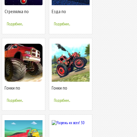
Стрелялка по
Езда по
пузырям! Экстрим
бездорожью России
Подробнее...
Подробнее...
Гонки по
Гонки по
бездорожью
бездорожью: 4х4
Заезд по холмам
Подробнее...
Подробнее...