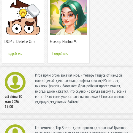
DOP 2: Delete One
Gossip Harbor®:
Part
Merge & Story
Подробнее...
Подробнее...
Игра прям огонь, закачал мод и теперь тащусь от каждой
гонки. Целый день залипаю, графика крутая,FPS летает,
никаких фризов и багов нет. Драг-рейсинг просто утанет,
иногда даже кажется, что скучно, но когда завожу ТС, всё на
месте! Кто тоже уже катался на топчиках? Столько эпиков, не
altahina
10
мая 2026
удержусь, жду новых байтов!
17:00
Несомненно, Top Speed дарит прилив адреналина! Графика