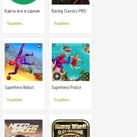
Карты все в одном:
Racing Classics PRO:
навигация, радары,
Real Speed &
скоростные к
Уличные Гонки
Подробнее...
Подробнее...
Superhero Robot
Superhero Police
Speed Hero
Speed Hero:Rescue
Mission
Подробнее...
Подробнее...