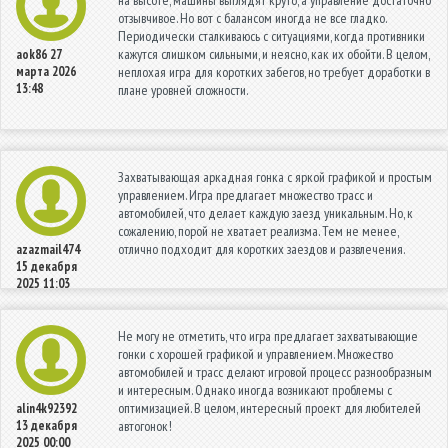
на высоте, машины выглядят круто, а управление достаточно
отзывчивое. Но вот с балансом иногда не все гладко.
Периодически сталкиваюсь с ситуациями, когда противники
кажутся слишком сильными, и неясно, как их обойти. В целом,
aok86
27
марта 2026
неплохая игра для коротких забегов, но требует доработки в
13:48
плане уровней сложности.
Захватывающая аркадная гонка с яркой графикой и простым
управлением. Игра предлагает множество трасс и
автомобилей, что делает каждую заезд уникальным. Но, к
сожалению, порой не хватает реализма. Тем не менее,
отлично подходит для коротких заездов и развлечения.
azazmail474
15 декабря
2025 11:03
Не могу не отметить, что игра предлагает захватывающие
гонки с хорошей графикой и управлением. Множество
автомобилей и трасс делают игровой процесс разнообразным
и интересным. Однако иногда возникают проблемы с
оптимизацией. В целом, интересный проект для любителей
alin4k92392
13 декабря
автогонок!
2025 00:00