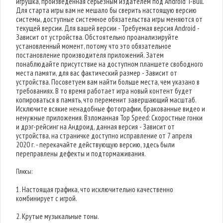
игрушка, произведенная серьезным издателем под Android T-Bull.
Для старта игры вам не мешало бы сверить настоящую версию
системы, доступные системное обязательства игры меняются от
текущей версии. Для вашей версии - Требуемая версия Android -
Зависит от устройства. Обстоятельно проанализируйте
установленный момент, потому что это обязательное
постановление производителя приложений. Затем
понаблюдайте присутствие на доступном планшете свободного
места памяти, для вас фактический размер - Зависит от
устройства. Посоветуем вам найти больше места, чем указано в
требованиях. В то время работает игра новый контент будет
копироваться в память, что переменит завершающий масштаб.
Исключите всякие ненадобные фотографии, бракованные видео и
ненужные приложения. Взломанная Top Speed: Скоростные гонки
и дрэг-рейсинг на Андроид, данная версия - Зависит от
устройства, на страничке доступно исправление от 7 апреля
2020 г. - перекачайте действующую версию, здесь были
переправлены дефекты и подтормаживания.
Плюсы:
1. Настоящая графика, что исключительно качественно
комбинирует с игрой.
2. Крутые музыкальные тоны.