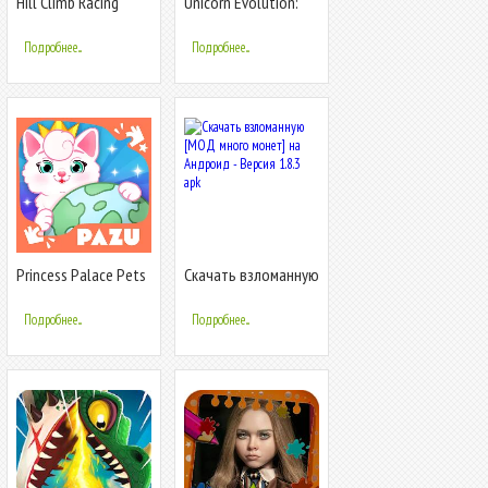
Hill Climb Racing
Unicorn Evolution:
Idle Catch
Подробнее...
Подробнее...
Princess Palace Pets
Скачать взломанную
World
[МОД много монет]
на Андроид - Версия
Подробнее...
Подробнее...
1.8.3 apk