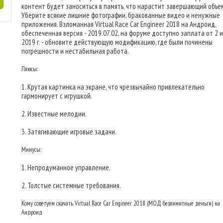
контент будет заноситься в память, что нарастит завершающий объем
Уберите всякие лишние фотографии, бракованные видео и ненужные
приложения. Взломанная Virtual Race Car Engineer 2018 на Андроид,
обеспеченная версия - 2019.07.02, на форуме доступно заплата от 2 
2019 г. - обновите действующую модификацию, где были починены
погрешности и нестабильная работа.
Плюсы:
1. Крутая картинка на экране, что чрезвычайно привлекательно
гармонирует с игрушкой.
2. Известные мелодии.
3. Затягивающие игровые задачи.
Минусы:
1. Непродуманное управление.
2. Толстые системные требования.
Кому советуем скачать Virtual Race Car Engineer 2018 (МОД безлимитные деньги) на
Андроид