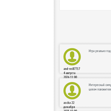
Игра реально год
and-rei87717
4 августа
2026 11:00
Интересный симул
целом положител
ascka
22
декабря