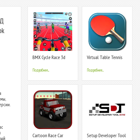
ОД
pk
BMX Cycle Race 3d
Virtual Table Tennis
Cycle Games
3D
Подробнее...
Подробнее...
я
емы,
ерсии.
ас
и
Cartoon Race Car
Setup Developer Tool
вый