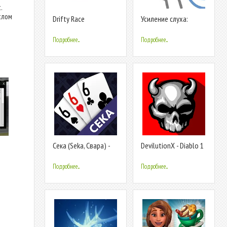
.
слом
Drifty Race
Усиление слуха:
улучшенный
микрофон и запись
Подробнее...
Подробнее...
Сека (Seka, Свара) -
DevilutionX - Diablo 1
карты
port
Подробнее...
Подробнее...