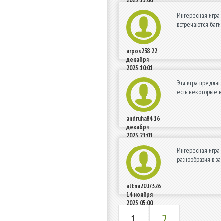
2025 15:00
Интересная игра 
встречаются баги
arpos238
22
декабря
2025 10:01
Эта игра предлаг
есть некоторые 
andruha84
16
декабря
2025 21:01
Интересная игра 
разнообразия в з
altna2007326
14 ноября
2025 05:00
1
2