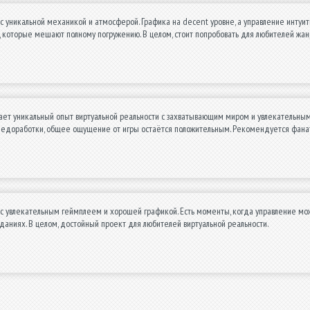
с уникальной механикой и атмосферой. Графика на decent уровне, а управление интуити
, которые мешают полному погружению. В целом, стоит попробовать для любителей жан
ает уникальный опыт виртуальной реальности с захватывающим миром и увлекательным 
недоработки, общее ощущение от игры остаётся положительным. Рекомендуется фана
с увлекательным геймплеем и хорошей графикой. Есть моменты, когда управление мож
аданиях. В целом, достойный проект для любителей виртуальной реальности.