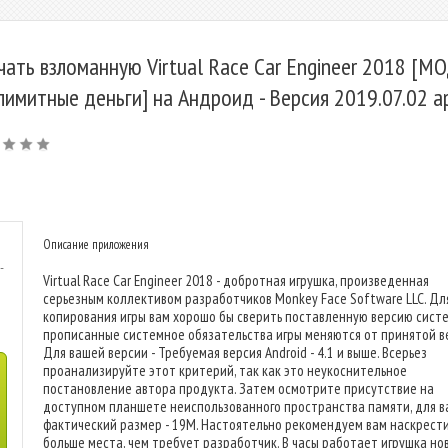
чать взломанную Virtual Race Car Engineer 2018 [М
лимитные деньги] на Андроид - Версия 2019.07.02 a
Описание приложения
-
Virtual Race Car Engineer 2018 - добротная игрушка, произведенная
серьезным коллективом разработчиков Monkey Face Software LLC. Дл
копирования игры вам хорошо бы сверить поставленную версию сист
прописанные системное обязательства игры меняются от принятой в
Для вашей версии - Требуемая версия Android - 4.1 и выше. Всерьез
проанализируйте этот критерий, так как это неукоснительное
постановление автора продукта. Затем осмотрите присутствие на
доступном планшете неиспользованного пространства памяти, для в
фактический размер - 19M. Настоятельно рекомендуем вам наскрест
больше места, чем требует разработчик. В часы работает игрушка но