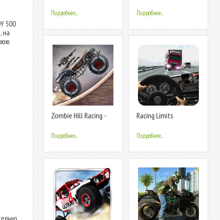
Racing Bike Game
Подробнее...
Подробнее...
Y 500
, на
днюю
Zombie Hill Racing -
Racing Limits
Earn To Climb: Игры
Про Зомби
Подробнее...
Подробнее...
тельно