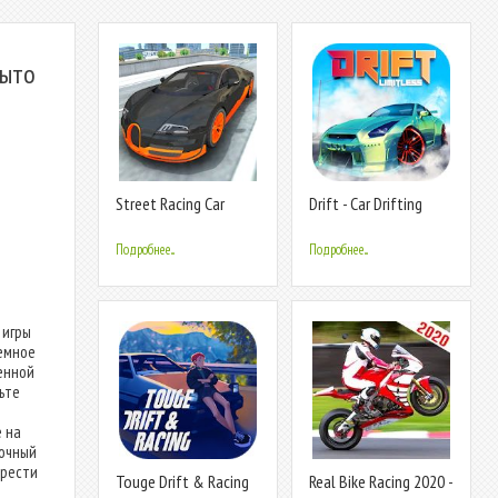
рыто
Street Racing Car
Drift - Car Drifting
Driver
Games : Car Racing
Games
Подробнее...
Подробнее...
 игры
темное
енной
рьте
 на
вочный
крести
Touge Drift & Racing
Real Bike Racing 2020 -