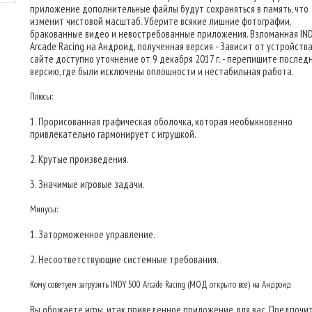
приложение дополнительные файлы будут сохраняться в память, что
изменит чистовой масштаб. Уберите всякие лишние фотографии,
бракованные видео и невостребованные приложения. Взломанная IND
Arcade Racing на Андроид, полученная версия - Зависит от устройства
сайте доступно уточнение от 9 декабря 2017 г. - перепишите после
версию, где были исключены оплошности и нестабильная работа.
Плюсы:
1. Прорисованная графическая оболочка, которая необыкновенно
привлекательно гармонирует с игрушкой.
2. Крутые произведения.
3. Значимые игровые задачи.
Минусы:
1. Заторможенное управление.
2. Несоответствующие системные требования.
Кому советуем загрузить INDY 500 Arcade Racing (МОД открыто все) на Андроид
Вы обожаете игры, итак приведенное приложение для вас. Предпочи