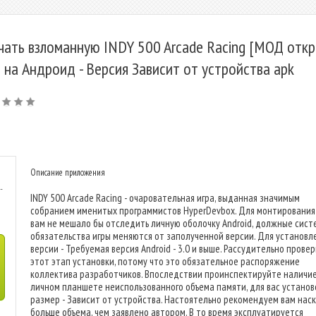
чать взломанную INDY 500 Arcade Racing [МОД отк
] на Андроид - Версия Зависит от устройства apk
Описание приложения
-
INDY 500 Arcade Racing - очаровательная игра, выданная значимым
собранием именитых программистов HyperDevbox. Для монтирования
вам не мешало бы отследить личную оболочку Android, должные сис
обязательства игры меняются от заполученной версии. Для установл
версии - Требуемая версия Android - 3.0 и выше. Рассудительно прове
этот этап установки, потому что это обязательное распоряжение
коллектива разработчиков. Впоследствии проинспектируйте наличие
личном планшете неиспользованного объема памяти, для вас устано
размер - Зависит от устройства. Настоятельно рекомендуем вам нас
больше объема, чем заявлено автором. В то время эксплуатируется