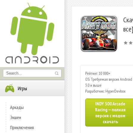
Ска
все
Рейтинг: 10 000+
OS: Требуемая версия Android 
3.0 и выше
Игры
Разработчик: HyperDevbox
INDY 500 Arcade
Аркады
Racing — полная
версия с модом
Экшен
скачать
Приключения