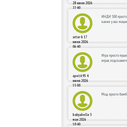
28 июня 2026
22:40
ИНДИ 500 просто 
какие у вас маш
artur-k
17
июня 2026
06:40
Игра просто пушка
играл, подскажит
apetit95
4
июня 2026
13:00
Мод просто бомба
bakyabelle
5
мая 2026
10:40