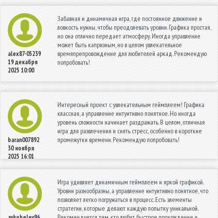
Забавная и динамичная игра, где постоянное движение и
ловкость нужны, чтобы преодолевать уровни. Графика простая,
но она отлично передает атмосферу. Иногда управление
может быть капризным, но в целом увлекательное
времяпрепровождение для любителей аркад. Рекомендую
alex87-05239
19 декабря
попробовать!
2025 10:00
Интересный проект с увлекательным геймплеем! Графика
классная, а управление интуитивно понятное. Но иногда
уровень сложности начинает раздражать. В целом, отличная
игра для развлечения и снять стресс, особенно в короткие
промежутки времени. Рекомендую попробовать!
baran007892
30 ноября
2025 16:01
Игра удивляет динамичным геймплеем и яркой графикой.
Уровни разнообразны, а управление интуитивно понятное, что
позволяет легко погружаться в процесс. Есть элементы
стратегии, которые делают каждую попытку уникальной.
Рекомендуется тем, кто любит быстрое прохождение и
avkobelev96