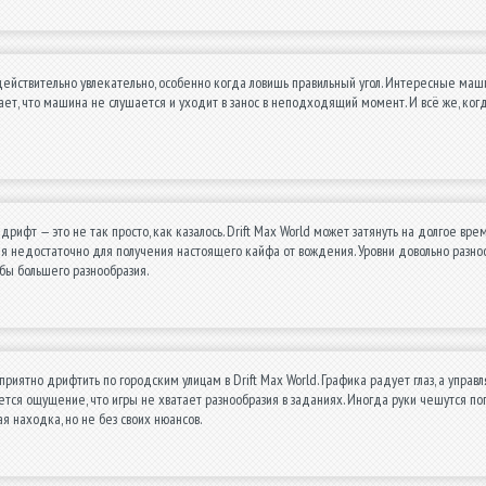
ействительно увлекательно, особенно когда ловишь правильный угол. Интересные ма
ет, что машина не слушается и уходит в занос в неподходящий момент. И всё же, к
 дрифт — это не так просто, как казалось. Drift Max World может затянуть на долгое в
я недостаточно для получения настоящего кайфа от вождения. Уровни довольно разно
 бы большего разнообразия.
 приятно дрифтить по городским улицам в Drift Max World. Графика радует глаз, а упр
тся ощущение, что игры не хватает разнообразия в заданиях. Иногда руки чешутся попр
я находка, но не без своих нюансов.