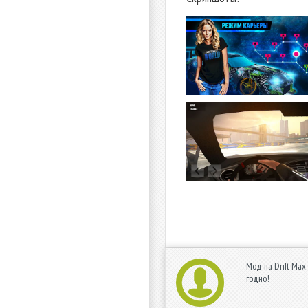
Мод на Drift Max
годно!