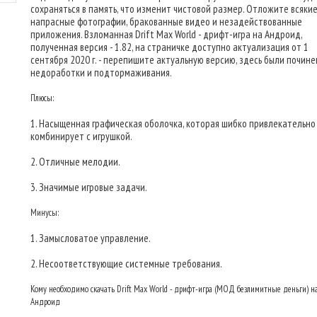
сохраняться в память, что изменит чистовой размер. Отложите всяки
напрасные фотографии, бракованные видео и незадействованные
приложения. Взломанная Drift Max World - дрифт-игра на Андроид,
полученная версия - 1.82, на страничке доступно актуализация от 1
сентября 2020 г. - перепишите актуальную версию, здесь были почин
недоработки и подтормаживания.
Плюсы:
1. Насыщенная графическая оболочка, которая шибко привлекательно
комбинирует с игрушкой.
2. Отличные мелодии.
3. Значимые игровые задачи.
Минусы:
1. Замысловатое управление.
2. Несоответствующие системные требования.
Кому необходимо скачать Drift Max World - дрифт-игра (МОД безлимитные деньги) н
Андроид