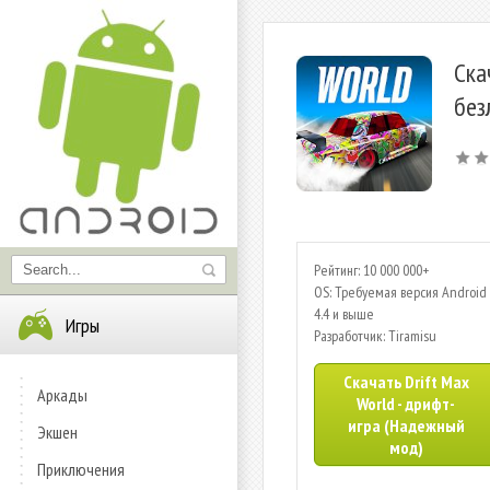
Ска
без
Рейтинг: 10 000 000+
OS: Требуемая версия Android 
4.4 и выше
Игры
Разработчик: Tiramisu
Скачать Drift Max
Аркады
World - дрифт-
игра (Надежный
Экшен
мод)
Приключения