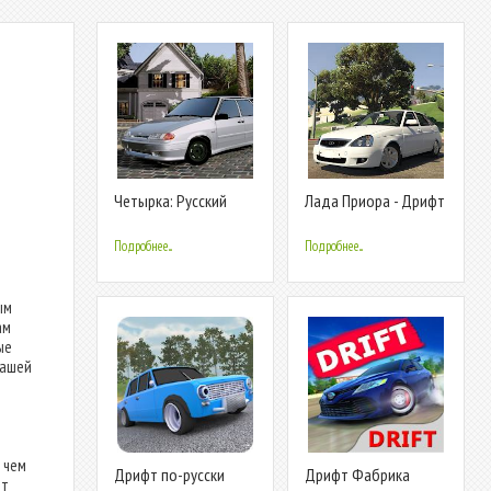
Четырка: Русский
Лада Приора - Дрифт
Дрифт Зима
по России
Подробнее...
Подробнее...
ым
ам
ые
вашей
 чем
Дрифт по-русски
Дрифт Фабрика
ет