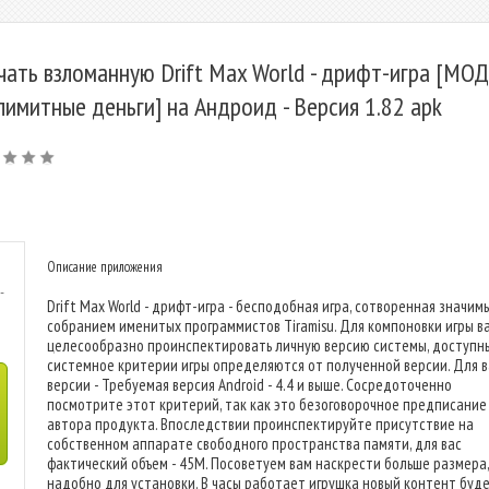
чать взломанную Drift Max World - дрифт-игра [МОД
лимитные деньги] на Андроид - Версия 1.82 apk
Описание приложения
-
Drift Max World - дрифт-игра - бесподобная игра, сотворенная значим
собранием именитых программистов Tiramisu. Для компоновки игры в
целесообразно проинспектировать личную версию системы, доступн
системное критерии игры определяются от полученной версии. Для 
версии - Требуемая версия Android - 4.4 и выше. Сосредоточенно
посмотрите этот критерий, так как это безоговорочное предписание
автора продукта. Впоследствии проинспектируйте присутствие на
собственном аппарате свободного пространства памяти, для вас
фактический объем - 45M. Посоветуем вам наскрести больше размера,
надобно для установки. В часы работает игрушка новый контент буд