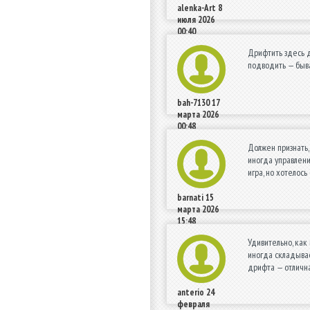
alenka-Art
8
июля 2026
00:40
Дрифтить здесь д
подводить — быва
bah-7130
17
марта 2026
00:48
Должен признать,
иногда управлени
игра, но хотелось
barnati
15
марта 2026
15:48
Удивительно, как
иногда складывае
дрифта — отлична
anterio
24
февраля