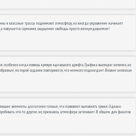
шины и классные трассы поднимают атмосферу, но иногда управление начинает
огда получается гармония, ощущение свободы просто непередаваемое!
ремя, особенно когда ловишь кривую идеального дрифта. Графика выглядит неплохо, но
образные, но порой задания повторяются, что немного поднаедает. Вполне неплохая
авляющие элементы достаточно точные, что позволяет выполнять трюки. Однако
обовать что-то другое, но, признаюсь, атмосфера затягивает. В общем, для фанатов