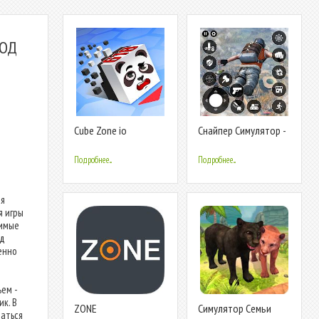
МОД
Cube Zone io
Cнайпер Cимулятор -
Cтрелялки
Подробнее...
Подробнее...
ая
я игры
димые
од
енно
ем -
к. В
ZONE
Cимулятор Семьи
аться