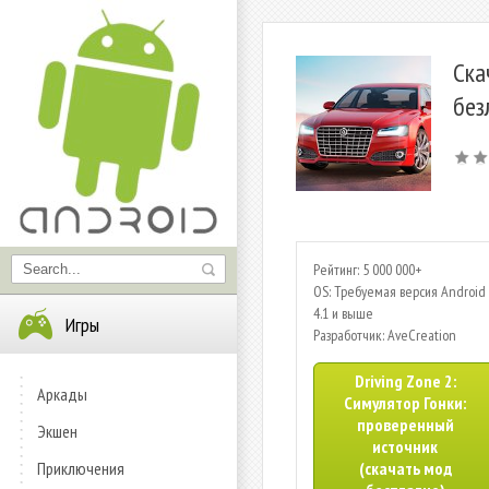
Ска
без
Рейтинг: 5 000 000+
OS: Требуемая версия Android 
4.1 и выше
Игры
Разработчик: AveCreation
Driving Zone 2:
Аркады
Cимулятор Гонки:
проверенный
Экшен
источник
Приключения
(скачать мод