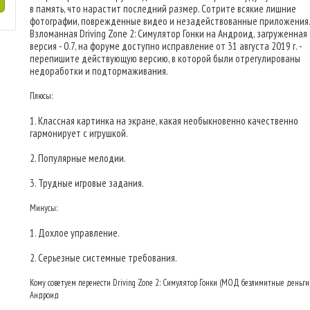
в память, что нарастит последний размер. Сотрите всякие лишние
фотографии, поврежденные видео и незадействованные приложения.
Взломанная Driving Zone 2: Cимулятор Гонки на Андроид, загруженная
версия - 0.7, на форуме доступно исправление от 31 августа 2019 г. -
перепишите действующую версию, в которой были отрегулированы
недоработки и подтормаживания.
Плюсы:
1. Классная картинка на экране, какая необыкновенно качественно
гармонирует с игрушкой.
2. Популярные мелодии.
3. Трудные игровые задания.
Минусы:
1. Дохлое управление.
2. Серьезные системные требования.
Кому советуем перенести Driving Zone 2: Cимулятор Гонки (МОД безлимитные деньги
Андроид