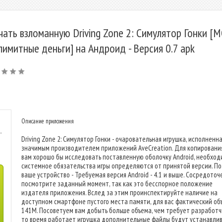
чать взломанную Driving Zone 2: Cимулятор Гонки [
лимитные деньги] на Андроид - Версия 0.7 apk
Описание приложения
-
Driving Zone 2: Cимулятор Гонки - очаровательная игрушка, исполненн
значимым производителем приложений AveCreation. Для копировани
вам хорошо бы исследовать поставленную оболочку Android, необхо
системное обязательства игры определяются от принятой версии. П
ваше устройство - Требуемая версия Android - 4.1 и выше. Сосредоточ
посмотрите заданный момент, так как это бесспорное положение
издателя приложения. Вслед за этим проинспектируйте наличие на
доступном смартфоне пустого места памяти, для вас фактический объ
141M. Посоветуем вам добыть больше объема, чем требует разработчи
то время работает игрушка дополнительные файлы будут устанавлив