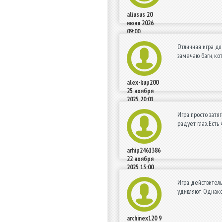
aliusus
20
июня 2026
09:00
Отличная игра дл
замечаю баги, ко
alex-kup200
25 ноября
2025 20:01
Игра просто затя
радует глаз. Ест
arhip2461386
22 ноября
2025 15:00
Игра действитель
удивляют. Однако
archinex120
9