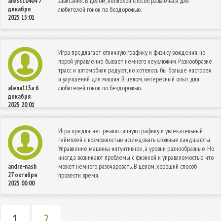
зависания. В целом, неплохой способ развлечься для
aress10404
7
декабря
любителей гонок по бездорожью.
2025 15:01
Игра предлагает отличную графику и физику вождения, но
порой управление бывает немного неуклюжим. Разнообразие
трасс и автомобили радуют, но хотелось бы больше настроек
и улучшений для машин. В целом, интересный опыт для
любителей гонок по бездорожью.
alena115a
6
декабря
2025 20:01
Игра предлагает реалистичную графику и увлекательный
геймплей с возможностью исследовать сложные ландшафты.
Управление машины интуитивное, а уровни разнообразные. Но
иногда возникают проблемы с физикой и управляемостью, что
может немного разочаровать. В целом, хороший способ
andre-nash
27 октября
провести время.
2025 00:00
1
2