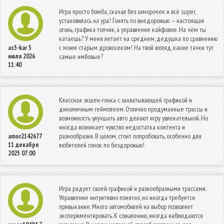
Игра просто бомба, скачал без заморочек и всё super,
установилась на ура! Гонять по внедорожью — настоящая
огонь, графика топчик, а управление кайфовое. На чём ты
катаешь? У меня летает на среднем, дедушка по сравнению
с моим старым дровосеком! На твой взгляд, какие тачки тут
as5-kar
5
июля 2026
самые имбовые?
11:40
Классная экшен-гонка с захватывающей графикой и
динамичным геймплеем. Отлично продуманные трассы и
возможность улучшать авто делают игру увлекательной. Но
иногда возникает чувство недостатка контента и
разнообразия. В целом, стоит попробовать, особенно для
amor2142677
11 декабря
любителей гонок по бездорожью!
2025 07:00
Игра радует своей графикой и разнообразными трассами.
Управление интуитивно понятно, но иногда требуется
привыкание. Много автомобилей на выбор позволяет
экспериментировать. К сожалению, иногда наблюдаются