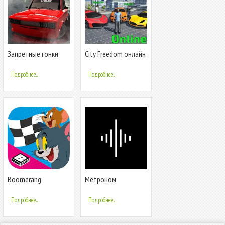
Запретные гонки
City Freedom онлайн
приключения, гонки
с друзьями
Подробнее...
Подробнее...
Boomerang:
Метроном
Мультяшные гонки
Soundbrenner:
— Гонки со Скуби-Ду
совершенствуйте
Подробнее...
Подробнее...
свой темп