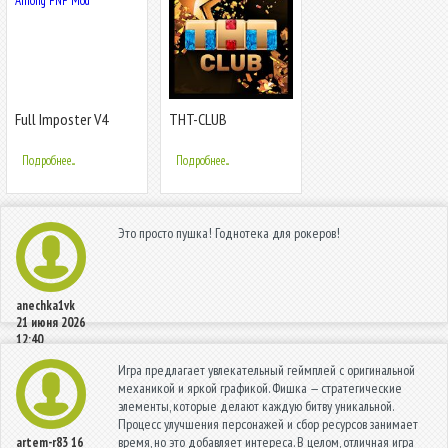
Full Imposter V4
THT-CLUB
Among FNF Mod
Подробнее...
Подробнее...
Это просто пушка! Годнотека для рокеров!
anechka1vk
21 июня 2026
12:40
Игра предлагает увлекательный геймплей с оригинальной
механикой и яркой графикой. Фишка — стратегические
элементы, которые делают каждую битву уникальной.
Процесс улучшения персонажей и сбор ресурсов занимает
время, но это добавляет интереса. В целом, отличная игра
artem-r83
16