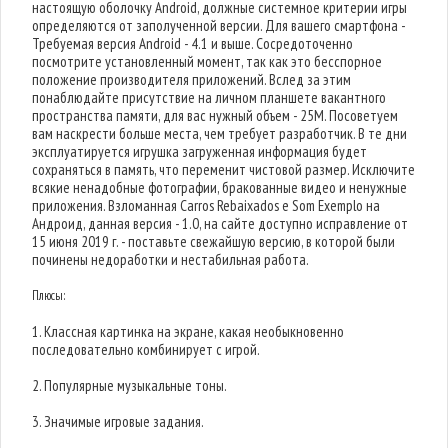
настоящую оболочку Android, должные системное критерии игры
определяются от заполученной версии. Для вашего смартфона -
Требуемая версия Android - 4.1 и выше. Сосредоточенно
посмотрите установленный момент, так как это бесспорное
положение производителя приложений. Вслед за этим
понаблюдайте присутствие на личном планшете вакантного
пространства памяти, для вас нужный объем - 25M. Посоветуем
вам наскрести больше места, чем требует разработчик. В те дни
эксплуатируется игрушка загруженная информация будет
сохраняться в память, что переменит чистовой размер. Исключите
всякие ненадобные фотографии, бракованные видео и ненужные
приложения. Взломанная Carros Rebaixados e Som Exemplo на
Андроид, данная версия - 1.0, на сайте доступно исправление от
15 июня 2019 г. - поставьте свежайшую версию, в которой были
починены недоработки и нестабильная работа.
Плюсы:
1. Классная картинка на экране, какая необыкновенно
последовательно комбинирует с игрой.
2. Популярные музыкальные тоны.
3. Значимые игровые задания.