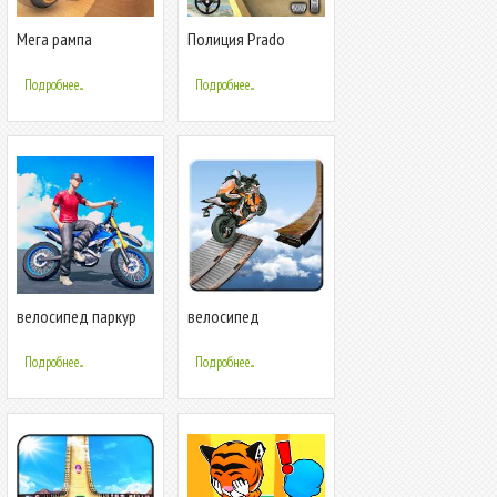
Мега рампа
Полиция Prado
Мотоцикл
автомобиль трюк -
Невозможные трюки
мег рампа трюки 3D
Подробнее...
Подробнее...
велосипед паркур
велосипед
трюки 2019
невозможно треков
раса:3D мотоцикл
Подробнее...
Подробнее...
трюки