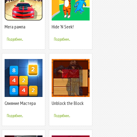
Мега рампа
Hide 'N Seek!
Автосимулятор -
Невозможное 3D
Подробнее...
Подробнее...
Слияние Мастера
Unblock the Block
and Outzone
Подробнее...
Подробнее...