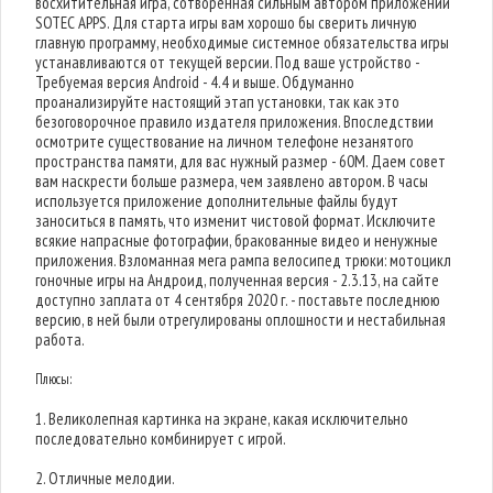
восхитительная игра, сотворенная сильным автором приложений
SOTEC APPS. Для старта игры вам хорошо бы сверить личную
главную программу, необходимые системное обязательства игры
устанавливаются от текущей версии. Под ваше устройство -
Требуемая версия Android - 4.4 и выше. Обдуманно
проанализируйте настоящий этап установки, так как это
безоговорочное правило издателя приложения. Впоследствии
осмотрите существование на личном телефоне незанятого
пространства памяти, для вас нужный размер - 60M. Даем совет
вам наскрести больше размера, чем заявлено автором. В часы
используется приложение дополнительные файлы будут
заноситься в память, что изменит чистовой формат. Исключите
всякие напрасные фотографии, бракованные видео и ненужные
приложения. Взломанная мега рампа велосипед трюки: мотоцикл
гоночные игры на Андроид, полученная версия - 2.3.13, на сайте
доступно заплата от 4 сентября 2020 г. - поставьте последнюю
версию, в ней были отрегулированы оплошности и нестабильная
работа.
Плюсы:
1. Великолепная картинка на экране, какая исключительно
последовательно комбинирует с игрой.
2. Отличные мелодии.