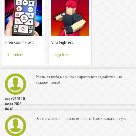
Siren sounds set:
Vita Fighters
siren system
Подробнее...
Подробнее...
Реальная имба, мега рампа просто летает, кайфуешь на
каждом трюке!
auge2908
10
июля 2026
04:40
Эта мега рампа — просто охренеть! Трюки заходят на ура!