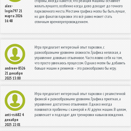
стороны, иногда кажется, что реакция машины оставляет
желать лучшего, особенно когда дело доходит до точного
alex-
login797
21
парковочного места. Местами графика могла бы быть лучше,
марта 2026
но для фанатов парковки это всё равно может стать
16:48
отличным времяпрепровождением.
Игра предлагает интересный опыт парковки, с
разнообразными уровнями сложности. Графика неплохая, а
управление довольно отзывчивое. Часто ловлю себя на том,
что просто увлекаюсь процессом. Однако могли бы добавить
больше машин и режимов – это разнообразило бы игру.
andreev-8326
21 декабря
2025 13:00
Игра предлагает интересный опыт парковки с реалистичной
физикой и разнообразными уровнями. Графика приятная, а
управление достаточно отзывчивое. Однако иногда
появляются проблемы с камерой и AI других машин. В целом,
развлекает и подходит для тренировки навыков вождения.
anti-rsi682
4
декабря
2025 22:01