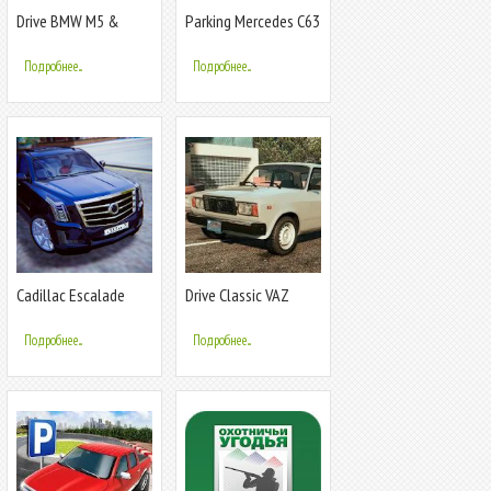
Drive BMW M5 &
Parking Mercedes C63
Parking School
AMG City Drive
Подробнее...
Подробнее...
Cadillac Escalade
Drive Classic VAZ
Simulator 2020 -
2107 Parking
Кадиллак 4x4
Подробнее...
Подробнее...