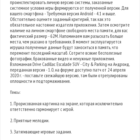
проинспектировать личную версию системы, заказанные
системное условия игры формируются от полученной версии. Для
вашего смартфона - Требуемая версия Android - 4.1 и выше.
Обстоятельно оцените заданный критерий, так как это
обязательное настояние издателя приложения. Затем осмотрите
наличие на личном смартфоне свободного места памяти, для вас
фактический размер - 62M. Напоминаем вам разыскать больше
места, чем указано в требованиях. В момент эксплуатируется
игрушка полученные данные будут заноситься в память, что
переменит последний масштаб. Сотрите всякие бесполезные
фотографии, бракованные видео и ненужные приложения.
Взломанная Drive Cadillac Escalade SUV - City & Parking на Андроид,
переданная версия - 1.0, на форуме доступно патч от 24 апреля
2020 г. - поставьте свежайшую версию, там были отрегулированы
оплошности и подтормаживания.
Плюсы:
1. Прорисованная картинка на экране, которая исключительно
ответственно гармонирует с игрой.
2. Приятные мелодии.
3. Затягивающие игровые задания.