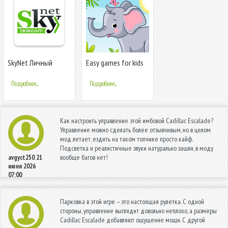
SkyNet Личный
Easy games for kids
кабинет
2,3,4 year
Подробнее...
Подробнее...
Как настроить управление этой имбовой Cadillac Escalade?
Управление можно сделать более отзывчивым, но в целом
мод летает, ездить на таком топчике просто кайф.
Подсветка и реалистичные звуки натурально зашли, в моду
вообще багов нет!
avgyct250
21
июня 2026
07:00
Парковка в этой игре – это настоящая рулетка. С одной
стороны, управление выглядит довольно неплохо, а размеры
Cadillac Escalade добавляют ощущение мощи. С другой