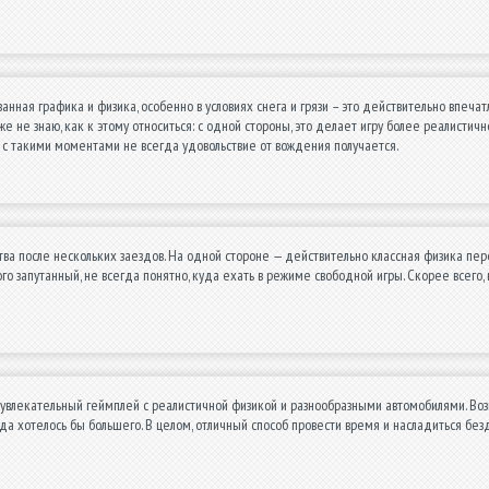
анная графика и физика, особенно в условиях снега и грязи – это действительно впеча
е не знаю, как к этому относиться: с одной стороны, это делает игру более реалистично
о с такими моментами не всегда удовольствие от вождения получается.
а после нескольких заездов. На одной стороне — действительно классная физика перем
о запутанный, не всегда понятно, куда ехать в режиме свободной игры. Скорее всего, ну
 увлекательный геймплей с реалистичной физикой и разнообразными автомобилями. Во
гда хотелось бы большего. В целом, отличный способ провести время и насладиться бе