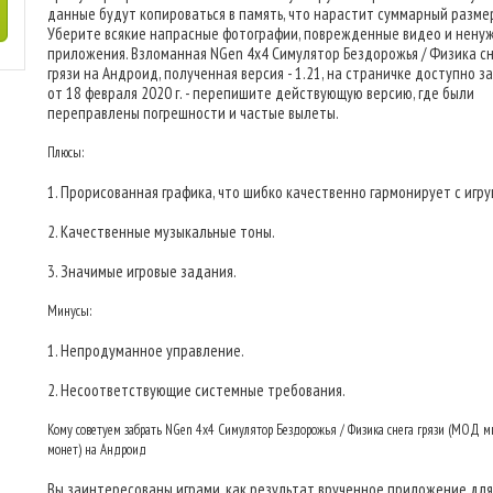
данные будут копироваться в память, что нарастит суммарный размер
Уберите всякие напрасные фотографии, поврежденные видео и нену
приложения. Взломанная NGen 4x4 Симулятор Бездорожья / Физика с
грязи на Андроид, полученная версия - 1.21, на страничке доступно з
от 18 февраля 2020 г. - перепишите действующую версию, где были
переправлены погрешности и частые вылеты.
Плюсы:
1. Прорисованная графика, что шибко качественно гармонирует с игру
2. Качественные музыкальные тоны.
3. Значимые игровые задания.
Минусы:
1. Непродуманное управление.
2. Несоответствующие системные требования.
Кому советуем забрать NGen 4x4 Симулятор Бездорожья / Физика снега грязи (МОД м
монет) на Андроид
Вы заинтересованы играми, как результат врученное приложение для 