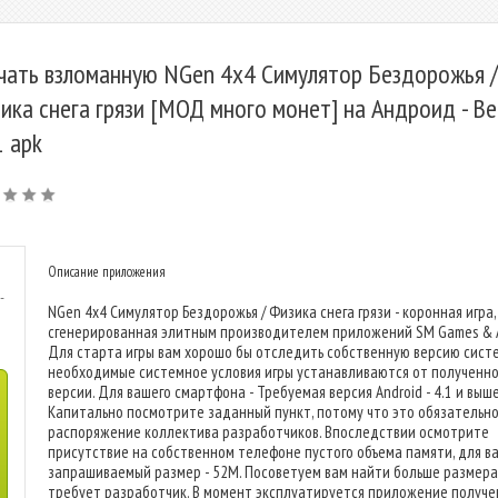
чать взломанную NGen 4x4 Симулятор Бездорожья /
ика снега грязи [МОД много монет] на Андроид - Ве
1 apk
Описание приложения
-
NGen 4x4 Симулятор Бездорожья / Физика снега грязи - коронная игра,
сгенерированная элитным производителем приложений SM Games & A
Для старта игры вам хорошо бы отследить собственную версию сист
необходимые системное условия игры устанавливаются от полученн
версии. Для вашего смартфона - Требуемая версия Android - 4.1 и выше
Капитально посмотрите заданный пункт, потому что это обязательн
распоряжение коллектива разработчиков. Впоследствии осмотрите
присутствие на собственном телефоне пустого объема памяти, для в
запрашиваемый размер - 52M. Посоветуем вам найти больше размера
требует разработчик. В момент эксплуатируется приложение получ