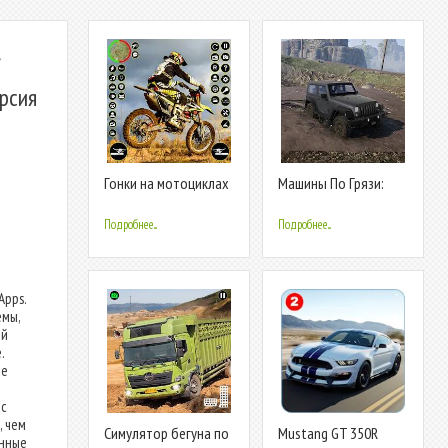
рсия
Гонки на мотоциклах
Машины По Грязи:
по грязи
Вождения 4X4
Подробнее...
Подробнее...
pps.
емы,
ой
.
ое
ас
, чем
Симулятор бегуна по
Mustang GT 350R
енные