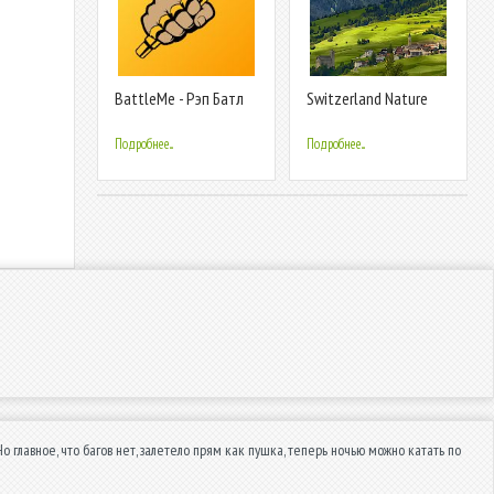
BattleMe - Рэп Батл
Switzerland Nature
Арена и Студия
Wallpapers
Записи
Подробнее...
Подробнее...
о главное, что багов нет, залетело прям как пушка, теперь ночью можно катать по