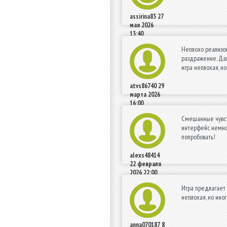
assirina83
27
мая 2026
13:40
Неплохо реализов
раздражение. Даж
игра неплохая, н
atvs86740
29
марта 2026
16:00
Смешанные чувств
интерфейс немног
попробовать!
alexs48414
22 февраля
2026 22:00
Игра предлагает
неплохая, но ино
anna070187
8