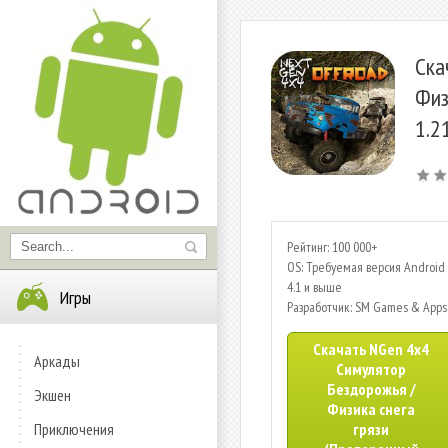
Ска
Физ
1.2
Рейтинг: 100 000+
OS: Требуемая версия Android 
4.1 и выше
Игры
Разработчик: SM Games & Apps
Скачать NGen 4x4
Аркады
Симулятор
Бездорожья /
Экшен
Физика снега
Приключения
грязи