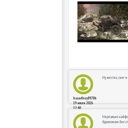
Ну жестко, снег и
baaadboy89786
19 июля 2026
12:40
Нереально кайфов
буреломам без ст