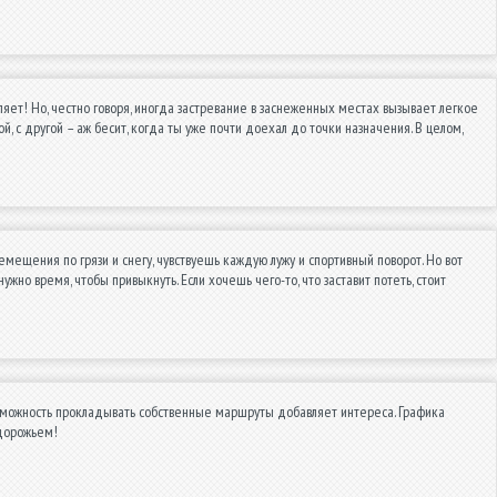
тляет! Но, честно говоря, иногда застревание в заснеженных местах вызывает легкое
й, с другой – аж бесит, когда ты уже почти доехал до точки назначения. В целом,
ещения по грязи и снегу, чувствуешь каждую лужу и спортивный поворот. Но вот
жно время, чтобы привыкнуть. Если хочешь чего-то, что заставит потеть, стоит
зможность прокладывать собственные маршруты добавляет интереса. Графика
здорожьем!