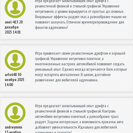
Игра предлагает захватывающий опыт дрифта с
реалистичной физикой и стильной графикой. Управление
интуитивное, а уровни варьируются от простых до сложных.
Визуальные эффекты радуют глаз, а разнообразие машин не
позволяет заскучать. Отличное времяпрепровождение для
anel-413
20
декабря
фанатов адреналина!
2025 14:01
Игра привлекает своим реалистичным дрифтом и хорошей
графикой. Управление интуитивно понятное, а
многочисленные настроек автомобилей позволяют создать
уникальный опыт. Однако иногда встречаются баги, которые
могут испортить впечатление. В целом, достойное
arfe648
30
ноября 2025
развлечение для любителей адреналина.
14:00
Игра предлагает захватывающий опыт дрифта с
реалистичной физикой и стильной графикой. Контроль
автомобиля интуитивно понятный, а разнообразие трасс
радует. Задачи интересные, а возможность прокачки авто
добавляет увлекательности. Идеально для любителей
andreymmx
13 ноября
адреналина и скорости!