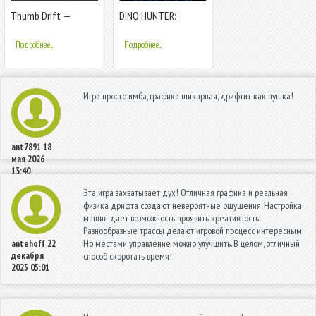
Thumb Drift —
DINO HUNTER:
Furious Car Drifting &
DEADLY SHORES
Racing Game
Подробнее...
Подробнее...
Игра просто имба, графика шикарная, дрифтит как пушка!
ant7891
18
мая 2026
13:40
Эта игра захватывает дух! Отличная графика и реальная
физика дрифта создают невероятные ощущения. Настройка
машин дает возможность проявить креативность.
Разнообразные трассы делают игровой процесс интересным.
Но местами управление можно улучшить. В целом, отличный
antehoff
22
декабря
способ скоротать время!
2025 05:01