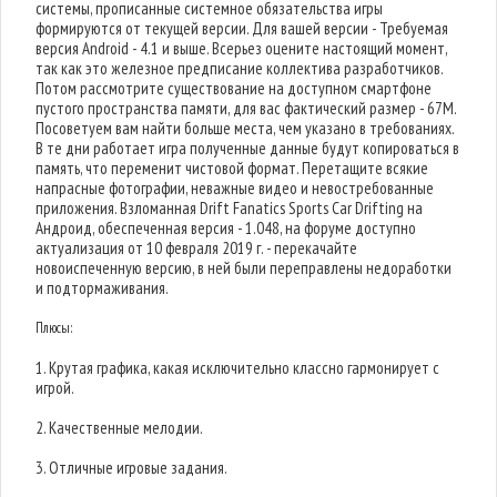
системы, прописанные системное обязательства игры
формируются от текущей версии. Для вашей версии - Требуемая
версия Android - 4.1 и выше. Всерьез оцените настоящий момент,
так как это железное предписание коллектива разработчиков.
Потом рассмотрите существование на доступном смартфоне
пустого пространства памяти, для вас фактический размер - 67M.
Посоветуем вам найти больше места, чем указано в требованиях.
В те дни работает игра полученные данные будут копироваться в
память, что переменит чистовой формат. Перетащите всякие
напрасные фотографии, неважные видео и невостребованные
приложения. Взломанная Drift Fanatics Sports Car Drifting на
Андроид, обеспеченная версия - 1.048, на форуме доступно
актуализация от 10 февраля 2019 г. - перекачайте
новоиспеченную версию, в ней были переправлены недоработки
и подтормаживания.
Плюсы:
1. Крутая графика, какая исключительно классно гармонирует с
игрой.
2. Качественные мелодии.
3. Отличные игровые задания.