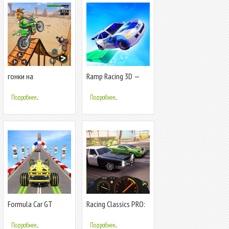
гонки на
Ramp Racing 3D —
мотоциклах bike
Гонки и трюки
трюки
Подробнее...
Подробнее...
Formula Car GT
Racing Classics PRO:
Racing Stunts -
Real Speed &
Автомобильные
Уличные Гонки
Подробнее...
Подробнее...