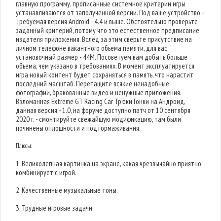
главную программу, прописанные системное критерии игры
устанавливаются от заполученной версии. Под ваше устройство -
Требуемая версия Android - 4.4 и выше. Обстоятельно проверьте
заданный критерий, потому что это естественное предписание
издателя приложения. Вслед за этим сверьте присутствие на
личном телефоне вакантного объема памяти, для вас
установочный размер - 44M. Посоветуем вам добыть больше
объема, чем указано в требованиях. В момент эксплуатируется
игра новый контент будет сохраняться в память, что нарастит
последний масштаб. Перетащите всякие ненадобные
фотографии, бракованные видео и ненужные приложения.
Взломанная Extreme GT Racing Car Трюки Гонки на Андроид,
данная версия - 1.0, на форуме доступно патч от 10 сентября
2020 г. - смонтируйте свежайшую модификацию, там были
починены оплошности и подтормаживания.
Плюсы:
1. Великолепная картинка на экране, какая чрезвычайно приятно
комбинирует с игрой.
2. Качественные музыкальные тоны.
3. Трудные игровые задачи.