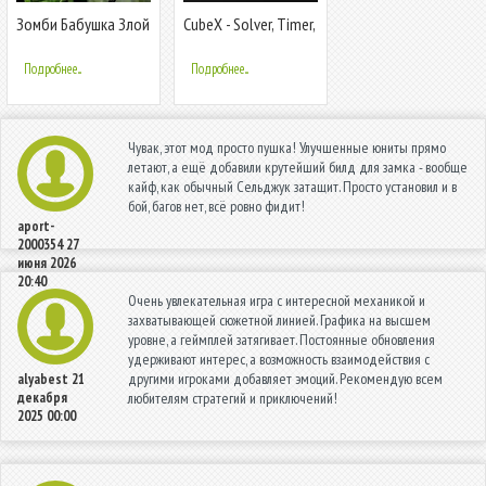
Зомби Бабушка Злой
CubeX - Solver, Timer,
дом: Страшный ужас
3D Cube
Мод
Подробнее...
Подробнее...
Чувак, этот мод просто пушка! Улучшенные юниты прямо
летают, а ещё добавили крутейший билд для замка - вообще
кайф, как обычный Сельджук затащит. Просто установил и в
бой, багов нет, всё ровно фидит!
aport-
2000354
27
июня 2026
20:40
Очень увлекательная игра с интересной механикой и
захватывающей сюжетной линией. Графика на высшем
уровне, а геймплей затягивает. Постоянные обновления
удерживают интерес, а возможность взаимодействия с
другими игроками добавляет эмоций. Рекомендую всем
alyabest
21
декабря
любителям стратегий и приключений!
2025 00:00