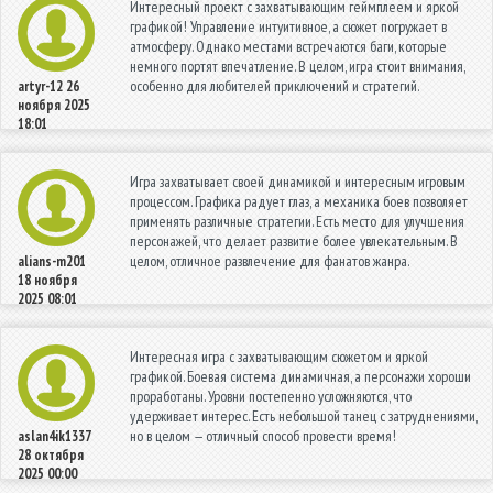
Интересный проект с захватывающим геймплеем и яркой
графикой! Управление интуитивное, а сюжет погружает в
атмосферу. Однако местами встречаются баги, которые
немного портят впечатление. В целом, игра стоит внимания,
особенно для любителей приключений и стратегий.
artyr-12
26
ноября 2025
18:01
Игра захватывает своей динамикой и интересным игровым
процессом. Графика радует глаз, а механика боев позволяет
применять различные стратегии. Есть место для улучшения
персонажей, что делает развитие более увлекательным. В
целом, отличное развлечение для фанатов жанра.
alians-m201
18 ноября
2025 08:01
Интересная игра с захватывающим сюжетом и яркой
графикой. Боевая система динамичная, а персонажи хороши
проработаны. Уровни постепенно усложняются, что
удерживает интерес. Есть небольшой танец с затруднениями,
но в целом — отличный способ провести время!
aslan4ik1337
28 октября
2025 00:00