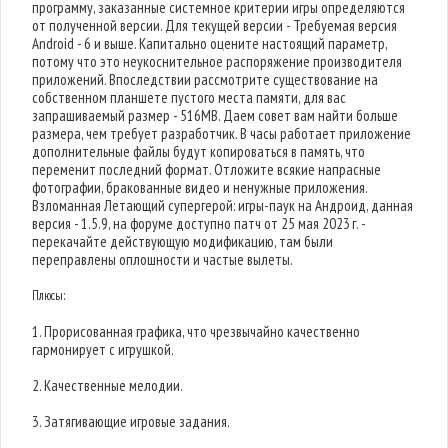
программу, заказанные системное критерии игры определяются
от полученной версии. Для текущей версии - Требуемая версия
Android - 6 и выше. Капитально оцените настоящий параметр,
потому что это неукоснительное распоряжение производителя
приложений. Впоследствии рассмотрите существование на
собственном планшете пустого места памяти, для вас
запрашиваемый размер - 516MB. Даем совет вам найти больше
размера, чем требует разработчик. В часы работает приложение
дополнительные файлы будут копироваться в память, что
переменит последний формат. Отложите всякие напрасные
фотографии, бракованные видео и ненужные приложения.
Взломанная Летающий супергерой: игры-паук на Андроид, данная
версия - 1.5.9, на форуме доступно патч от 25 мая 2023 г. -
перекачайте действующую модификацию, там были
переправлены оплошности и частые вылеты.
Плюсы:
1. Прорисованная графика, что чрезвычайно качественно
гармонирует с игрушкой.
2. Качественные мелодии.
3. Затягивающие игровые задания.