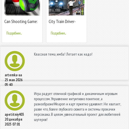
Can Shooting Game:
City Train Driver-
Smash & Hit
Train Games
Подробнее...
Подробнее...
Классная тема, имба! Летает как надо!
artemka-aa
25 мая 2026
05:40
Игра радует отличной графикой и динамичным игровым
процессом. Управление интуитивно понятное, а
разнообразиеWeapon и карт приятно удивляет. Не хватает,
разве что, более глубокого сюжета и системы прокачки
персонажа. В целом, увлекательный проект для любителей
apetitniy403
20 декабря
шутеров!
2025 07:01