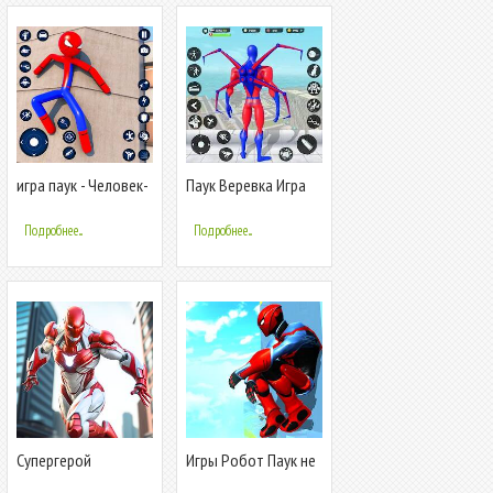
игра паук - Человек-
Паук Веревка Игра
паук-герой
Паук Герой
Подробнее...
Подробнее...
Супергерой
Игры Робот Паук не
Летающий
в сети паук