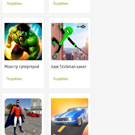
железные
Подробнее...
Подробнее...
Монстр супергерой
паук Stickman канат
герой большой
злодеяние город
Подробнее...
Подробнее...