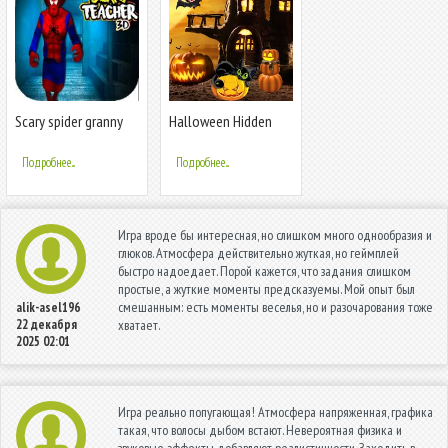
Scary spider granny
Halloween Hidden
teacher: horror Game
Objects
Mods 2020
Подробнее...
Подробнее...
Игра вроде бы интересная, но слишком много однообразия и
глюков. Атмосфера действительно жуткая, но геймплей
быстро надоедает. Порой кажется, что задания слишком
простые, а жуткие моменты предсказуемы. Мой опыт был
смешанным: есть моменты веселья, но и разочарования тоже
alik-asel196
22 декабря
хватает.
2025 02:01
Игра реально попугающая! Атмосфера напряженная, графика
такая, что волосы дыбом встают. Невероятная физика и
звуковые эффекты добавляют реалистичности. Заходить в