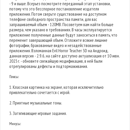
- 9 и выше. Всерьез посмотрите переданный этап установки,
потому что это бесспорное постановление издателя
приложения. Потом сверьте существование на доступном
телефоне свободного пространства памяти, для вас
запрашиваемый объем - 120MB. Посоветуем вам найти больше
размера, чем указано в требованиях. В часы эксплуатируется
приложение полученные данные будут заноситься в память, что
переменит завершающий объем. Отложите всякие лишние
фотографии, бракованные видео и незадействованные
приложения. Взломанная Evil Horror Teacher 3D на Андроид,
данная версия - 2.9.6, на сайте доступно актуализация от 10 июн.
2023 г. - обновите свежайшую модификацию, в ней были
отрегулированы дефекты и подтормаживания.
Плюсы:
1. Классная картинка на экране, которая исключительно
привлекательно сочетается с игрой.
2. Приятные музыкальные тоны.
3. Затягивающие игровые задания.
Минусы: