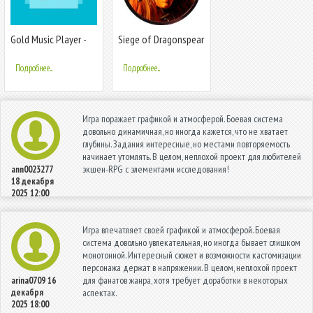
Gold Music Player -
Siege of Dragonspear
mp3 аудио плеер
Подробнее...
Подробнее...
Игра поражает графикой и атмосферой. Боевая система
довольно динамичная, но иногда кажется, что не хватает
глубины. Задания интересные, но местами повторяемость
начинает утомлять. В целом, неплохой проект для любителей
экшен-RPG с элементами исследования!
ann0023277
18 декабря
2025 12:00
Игра впечатляет своей графикой и атмосферой. Боевая
система довольно увлекательная, но иногда бывает слишком
монотонной. Интересный сюжет и возможности кастомизации
персонажа держат в напряжении. В целом, неплохой проект
для фанатов жанра, хотя требует доработки в некоторых
arina0709
16
декабря
аспектах.
2025 18:00