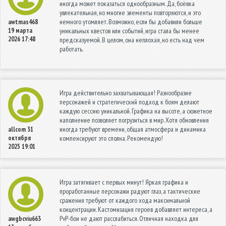
иногда может показаться однообразным. Да, боёвка
увлекательная, но многие элементы повторяются, и это
немного утомляет. Возможно, если бы добавили больше
awtmas468
19 марта
уникальных квестов или событий, игра стала бы менее
2026 17:48
предсказуемой. В целом, она неплохая, но есть над чем
работать.
Игра действительно захватывающая! Разнообразие
персонажей и стратегический подход к боям делают
каждую сессию уникальной. Графика на высоте, а сюжетное
наполнение позволяет погрузиться в мир. Хотя обновления
иногда требуют времени, общая атмосфера и динамика
allcom
31
октября
компенсируют это сполна. Рекомендую!
2025 19:01
Игра затягивает с первых минут! Яркая графика и
проработанные персонажи радуют глаз, а тактические
сражения требуют от каждого хода максимальной
концентрации. Кастомизация героев добавляет интереса, а
PvP-бои не дают расслабиться. Отличная находка для
awgbcviu663