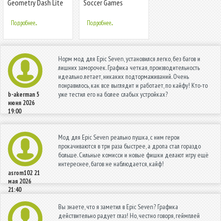
Geometry Dash Lite
Soccer Games
Football 2022
Подробнее...
Подробнее...
Норм мод для Epic Seven, установился легко, без багов и
лишних заморочек. Графика четкая, производительность
идеально летает, никаких подтормаживаний. Очень
понравилось, как все выглядит и работает, по кайфу! Кто-то
уже тестил его на более слабых устройках?
b-akerman
5
июня 2026
19:00
Мод для Epic Seven реально пушка, с ним герои
прокачиваются в три раза быстрее, а дропа стал гораздо
больше. Сильные комисси и новые фишки делают игру ещё
интереснее, багов не наблюдается, кайф!
asrom102
21
мая 2026
21:40
Вы знаете, что я заметил в Epic Seven? Графика
действительно радует глаз! Но, честно говоря, геймплей