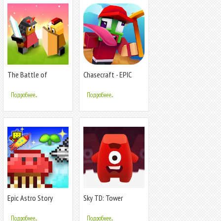
The Battle of
Chaseсraft - EPIC
Polytopia - An Epic
Running Game
Civilization War
Подробнее...
Подробнее...
Epic Astro Story
Sky TD: Tower
Defense Strategy
Game
Подробнее...
Подробнее...