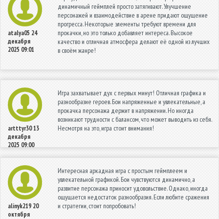
динамичный геймплей просто затягивают. Улучшение
персонажей и взаимодействие в арене придают ощущение
прогресса. Некоторые элементы требуют времени для
прокачки, но это только добавляет интереса. Высокое
atalya05
24
декабря
качество и отличная атмосфера делают её одной из лучших
2025 09:01
в своём жанре!
Игра захватывает дух с первых минут! Отличная графика и
разнообразие героев. Бои напряженные и увлекательные, а
прокачка персонажа держит в напряжении. Но иногда
возникают трудности с балансом, что может выводить из себя.
Несмотря на это, игра стоит внимания!
artttyr30
13
декабря
2025 09:00
Интересная аркадная игра с простым геймплеем и
увлекательной графикой. Бои чувствуются динамично, а
развитие персонажа приносит удовольствие. Однако, иногда
ощущается недостаток разнообразия. Если любите сражения
и стратегии, стоит попробовать!
alinyk219
20
октября