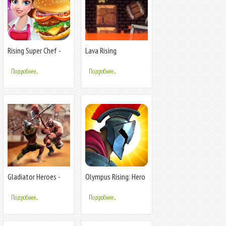
Rising Super Chef -
Lava Rising
Cook Fast
Подробнее...
Подробнее...
Gladiator Heroes -
Olympus Rising: Hero
файтинг и стратегия
Defense &
Стратегическая игра
Подробнее...
Подробнее...