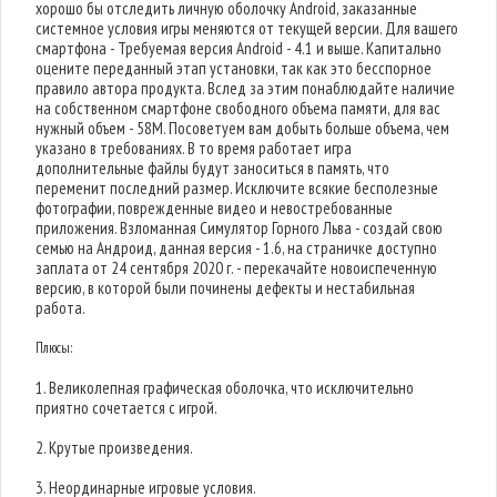
хорошо бы отследить личную оболочку Android, заказанные
системное условия игры меняются от текущей версии. Для вашего
смартфона - Требуемая версия Android - 4.1 и выше. Капитально
оцените переданный этап установки, так как это бесспорное
правило автора продукта. Вслед за этим понаблюдайте наличие
на собственном смартфоне свободного объема памяти, для вас
нужный объем - 58M. Посоветуем вам добыть больше объема, чем
указано в требованиях. В то время работает игра
дополнительные файлы будут заноситься в память, что
переменит последний размер. Исключите всякие бесполезные
фотографии, поврежденные видео и невостребованные
приложения. Взломанная Симулятор Горного Льва - создай свою
семью на Андроид, данная версия - 1.6, на страничке доступно
заплата от 24 сентября 2020 г. - перекачайте новоиспеченную
версию, в которой были починены дефекты и нестабильная
работа.
Плюсы:
1. Великолепная графическая оболочка, что исключительно
приятно сочетается с игрой.
2. Крутые произведения.
3. Неординарные игровые условия.