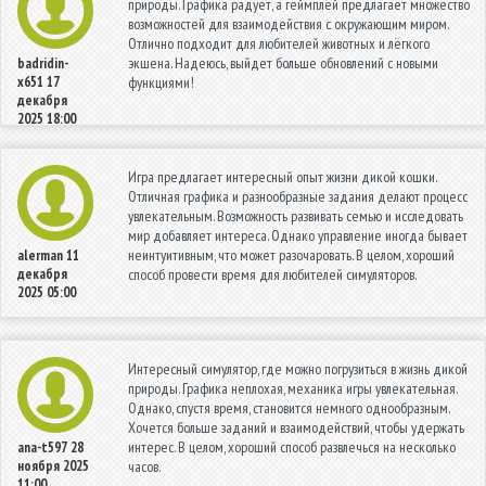
природы. Графика радует, а геймплей предлагает множество
возможностей для взаимодействия с окружающим миром.
Отлично подходит для любителей животных и лёгкого
экшена. Надеюсь, выйдет больше обновлений с новыми
badridin-
x651
17
функциями!
декабря
2025 18:00
Игра предлагает интересный опыт жизни дикой кошки.
Отличная графика и разнообразные задания делают процесс
увлекательным. Возможность развивать семью и исследовать
мир добавляет интереса. Однако управление иногда бывает
неинтуитивным, что может разочаровать. В целом, хороший
alerman
11
декабря
способ провести время для любителей симуляторов.
2025 05:00
Интересный симулятор, где можно погрузиться в жизнь дикой
природы. Графика неплохая, механика игры увлекательная.
Однако, спустя время, становится немного однообразным.
Хочется больше заданий и взаимодействий, чтобы удержать
интерес. В целом, хороший способ развлечься на несколько
ana-t597
28
ноября 2025
часов.
11:00