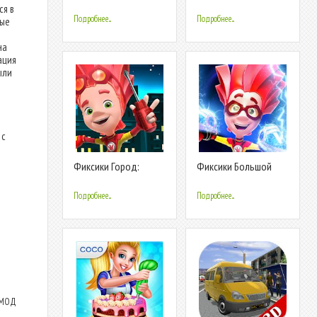
года
ся в
Подробнее...
Подробнее...
ные
на
ация
ыли
 с
Фиксики Город:
Фиксики Большой
Детские игры для
Секрет: Бегалки с
всех!
приключениями
Подробнее...
Подробнее...
 (МОД