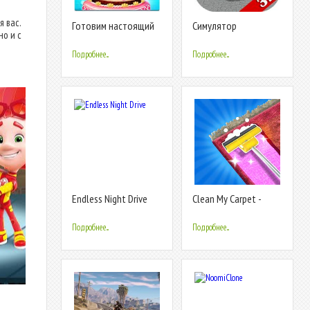
 вас.
Готовим настоящий
Симулятор
о и с
3D-торт
маршрутки 2017
Подробнее...
Подробнее...
Endless Night Drive
Clean My Carpet -
ASMR Washing
Подробнее...
Подробнее...