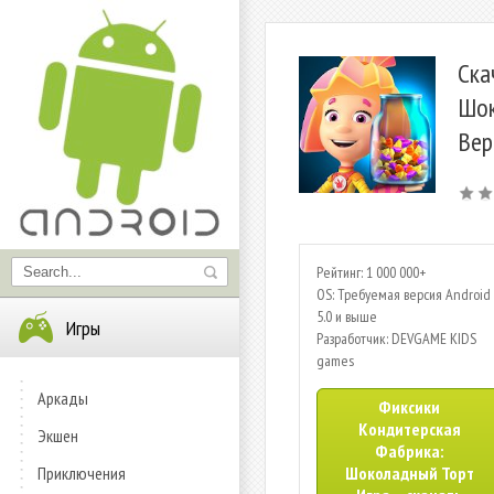
Ска
Шок
Вер
Рейтинг: 1 000 000+
OS: Требуемая версия Android 
5.0 и выше
Игры
Разработчик: DEVGAME KIDS
games
Аркады
Фиксики
Кондитерская
Экшен
Фабрика:
Приключения
Шоколадный Торт