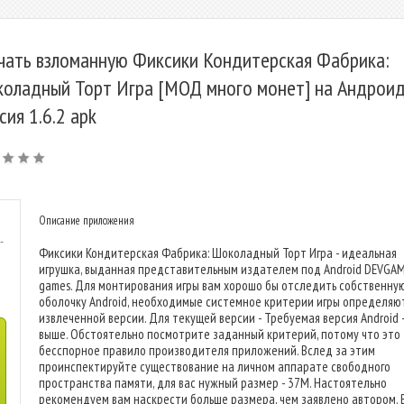
чать взломанную Фиксики Кондитерская Фабрика:
оладный Торт Игра [МОД много монет] на Андроид
сия 1.6.2 apk
Описание приложения
-
Фиксики Кондитерская Фабрика: Шоколадный Торт Игра - идеальная
игрушка, выданная представительным издателем под Android DEVGAM
games. Для монтирования игры вам хорошо бы отследить собственну
оболочку Android, необходимые системное критерии игры определяю
извлеченной версии. Для текущей версии - Требуемая версия Android -
выше. Обстоятельно посмотрите заданный критерий, потому что это
бесспорное правило производителя приложений. Вслед за этим
проинспектируйте существование на личном аппарате свободного
пространства памяти, для вас нужный размер - 37M. Настоятельно
рекомендуем вам наскрести больше размера, чем заявлено автором. 