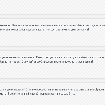
ательная! Отлично продуманный геймплей и милые персонажи. Мне нравится, как можно
екомендую попробовать, если ищете что-то, что затянет на долгое время!
с увлекательным геймплеем! Можно погрузиться в атмосферу волшебного мира, где нуж
обавляет интереса. Отличный способ провести время и прокачать свои навыки!
ая и увлекательная! Отлично проработанная механика и интересные задания. Графика
еты. В целом, отличный способ провести время и расслабиться!