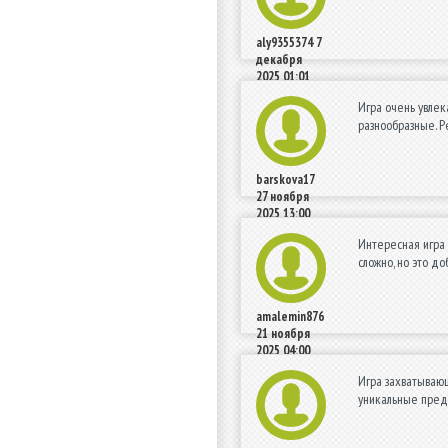
aly9355374
7
декабря
2025 01:01
Игра очень увлек
разнообразные. Р
barskova17
27 ноября
2025 13:00
Интересная игра 
сложно, но это д
amalemin876
21 ноября
2025 04:00
Игра захватывающ
уникальные предм