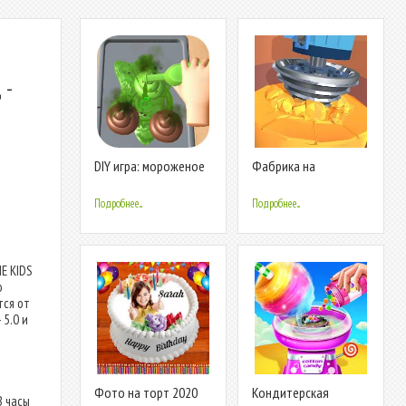
 -
DIY игра: мороженое
Фабрика на
& торт
холостом ходу
Подробнее...
Подробнее...
E KIDS
ю
тся от
 5.0 и
Фото на торт 2020
Кондитерская
В часы