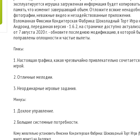
эксплуатируется игрушка загруженная информация будет копировать
память, что изменит завершающий объем. Отложите всякие ненадоб
фотографии, неважные видео и незадействованные приложения.
Взломанная Фиксики Кондитерская Фабрика: Шоколадный Торт Игра 
Андроид, переданная версия - 1.6.2, на страничке доступно актуализ
от 7 августа 2020 г. - обновите последнюю модификацию, в которой б
поправлены оплошности и частые вылеты.
Плюсы:
1. Настоящая графика, какая чрезвычайно привлекательно сочетается
игрой.
2. Отличные мелодии.
3. Неординарные игровые задания.
Минусы:
1. Дохлое управление.
2. Большие системные потребности.
Кому желательно установить Фиксики Кондитерская Фабрика: Шоколадный Торт Игра
много монет) на Андроид