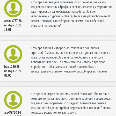
Игра предлагает увлекательный опыт, сочетая элементы
вождения и спасения. Графика вполне неплохая, а управление
адаптировано под мобильные устройства. Задачи
интересные, но уровни могли бы быть чуть разнообразнее. В
целом, неплохой способ провести время для любителей
aram-v777
28
ноября 2025
экшена и приключений!
13:01
Игра предлагает интересное сочетание экшенов и
стратегий. Графика выглядит неплохо, но управление иногда
кажется неуклюжим. Задания разнообразные, а миссии
добавляют интерес. Но есть моменты, которые требуют
доработки, чтобы сделать игровой процесс более
bab1290
28
ноября 2025
увлекательным. В целом, неплохой способ провести время.
05:00
Интересная игра с экшеном и яркой графикой! Управление
немного непривычное, но с течением времени привыкаешь.
Задания разнообразные, что радует. Хотелось бы больше
возможностей для настройки персонажей и техники. В целом,
неплохое развлечение для досуга!
arc-89720
14