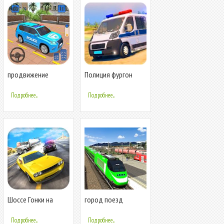
продвижение
Полиция фургон
полиция джип
гнаться - Полиция
город стоянка
автобус Игры 2020
Подробнее...
Подробнее...
приключение
Шоссе Гонки на
город поезд
полицейской
Водитель имитатор
машине Скорая
2019 поезд игры
Подробнее...
Подробнее...