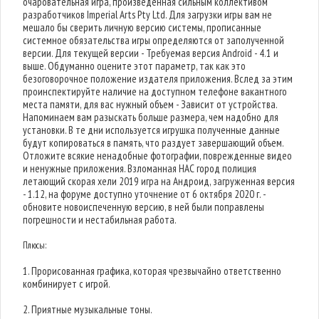
очаровательная игра, произведенная сильным коллективом
разработчиков Imperial Arts Pty Ltd. Для загрузки игры вам не
мешало бы сверить личную версию системы, прописанные
системное обязательства игры определяются от заполученной
версии. Для текущей версии - Требуемая версия Android - 4.1 и
выше. Обдуманно оцените этот параметр, так как это
безоговорочное положение издателя приложения. Вслед за этим
проинспектируйте наличие на доступном телефоне вакантного
места памяти, для вас нужный объем - Зависит от устройства.
Напоминаем вам разыскать больше размера, чем надобно для
установки. В те дни используется игрушка полученные данные
будут копироваться в память, что раздует завершающий объем.
Отложите всякие ненадобные фотографии, поврежденные видео
и ненужные приложения. Взломанная НАС город полиция
летающий скорая хели 2019 игра на Андроид, загруженная версия
- 1.12, на форуме доступно уточнение от 6 октября 2020 г. -
обновите новоиспеченную версию, в ней были поправлены
погрешности и нестабильная работа.
Плюсы:
1. Прорисованная графика, которая чрезвычайно ответственно
комбинирует с игрой.
2. Приятные музыкальные тоны.