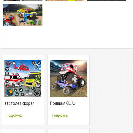
вертолет скорая
Полиция США,
помощь симулят
Монстр Разрушение
Дерби 2019
Подробнее...
Подробнее...