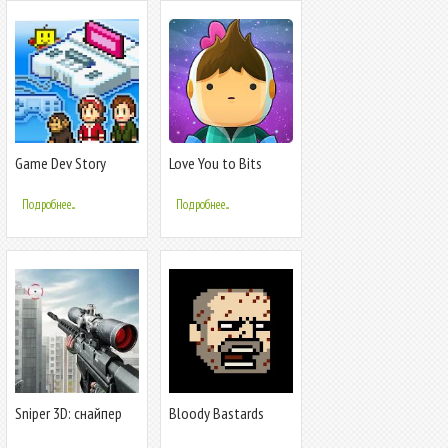
Game Dev Story
Love You to Bits
Подробнее...
Подробнее...
Sniper 3D: снайпер
Bloody Bastards
3д стрелялки игры
без интернета