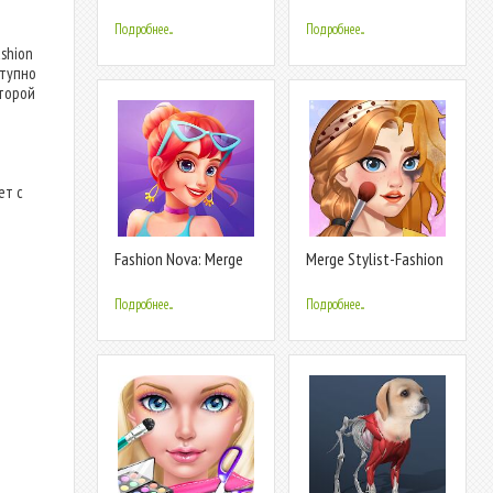
Dress Up Game
3
Подробнее...
Подробнее...
shion
ступно
оторой
ет с
Fashion Nova: Merge
Merge Stylist-Fashion
& Stylist
Makeover
Подробнее...
Подробнее...