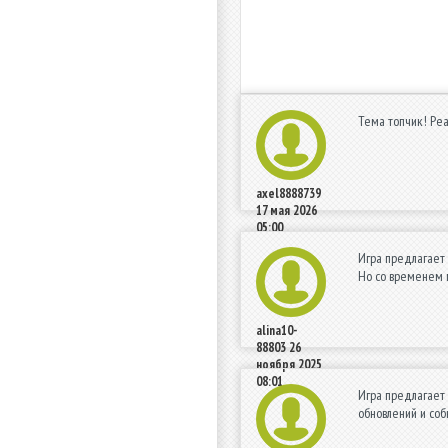
Тема топчик! Реа
axel8888739
17 мая 2026
05:00
Игра предлагает 
Но со временем м
alina10-
88803
26
ноября 2025
08:01
Игра предлагает 
обновлений и соб