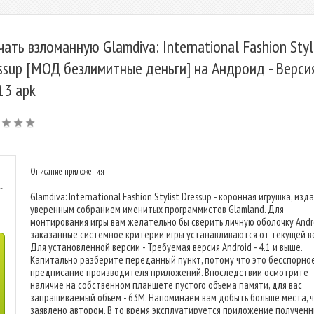
чать взломанную Glamdiva: International Fashion Styl
ssup [МОД безлимитные деньги] на Андроид - Верси
.13 apk
Описание приложения
-
Glamdiva: International Fashion Stylist Dressup - коронная игрушка, изд
уверенным собранием именитых программистов Glamland. Для
монтирования игры вам желательно бы сверить личную оболочку Andro
заказанные системное критерии игры устанавливаются от текущей в
Для установленной версии - Требуемая версия Android - 4.1 и выше.
Капитально разберите переданный пункт, потому что это бесспорно
предписание производителя приложений. Впоследствии осмотрите
наличие на собственном планшете пустого объема памяти, для вас
запрашиваемый объем - 63M. Напоминаем вам добыть больше места, 
заявлено автором. В то время эксплуатируется приложение получен