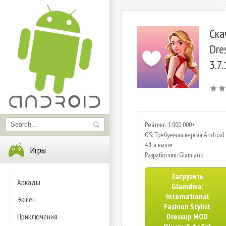
Ска
Dre
3.7
Рейтинг: 1 000 000+
OS: Требуемая версия Android 
4.1 и выше
Игры
Разработчик: Glamland
Загрузить
Аркады
Glamdiva:
International
Экшен
Fashion Stylist
Приключения
Dressup MOD