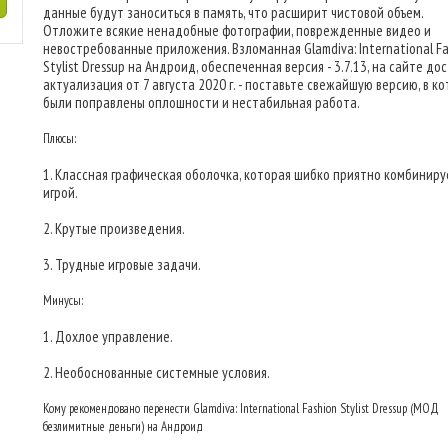
данные будут заноситься в память, что расширит чистовой объем.
Отложите всякие ненадобные фотографии, поврежденные видео и
невостребованные приложения. Взломанная Glamdiva: International Fa
Stylist Dressup на Андроид, обеспеченная версия - 3.7.13, на сайте до
актуализация от 7 августа 2020 г. - поставьте свежайшую версию, в к
были поправлены оплошности и нестабильная работа.
Плюсы:
1. Классная графическая оболочка, которая шибко приятно комбиниру
игрой.
2. Крутые произведения.
3. Трудные игровые задачи.
Минусы:
1. Дохлое управление.
2. Необоснованные системные условия.
Кому рекомендовано перенести Glamdiva: International Fashion Stylist Dressup (МОД
безлимитные деньги) на Андроид