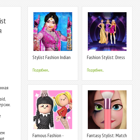
ist
я
Stylist Fashion Indian
Fashion Stylist: Dress
Wedding
Up Game
Подробнее...
Подробнее...
анная
id,
ерсии.
е
чем
Famous Fashion -
Fantasy Stylist: Match
ные