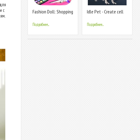
для
и с
Fashion Doll: Shopping
Idle Pet - Create cell
ям.
Day SPA ❤ Dress-Up
by cell
Games
Подробнее...
Подробнее...