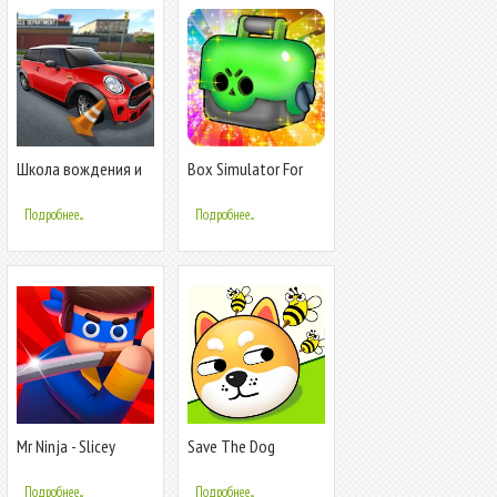
Школа вождения и
Box Simulator For
парковки: Самый
Brawl Stars
Крутой симулятор
Подробнее...
Подробнее...
Mr Ninja - Slicey
Save The Dog
Puzzles
Подробнее...
Подробнее...