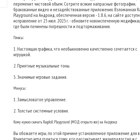
переменит чистовой объем. Сотрите всякие напрасные фотографии,
бракованные видео и незадействованные приложения. Взломанная Ra
Playground на Андроид, обеспеченная версия - 1.8.6, на сайте доступ
исправление от 23 июл. 2023 г. - обновите новоиспеченную модифика
где были починены погрешности и подтормаживания.
Плюсы:
1. Настоящая графика, что необыкновенно качественно сочетается с
игрушкой.
2. Приятные музыкальные тоны.
3. Значимые игровые задания.
Минусы:
1. Замысловатое управление.
2. Толстые системные условия.
Кому нужно скачать Ragdoll Playground (МОД открыто все) на Андроид
Вы обожаете игры, по этой причине установленное приложение для в
Конкретно игра годиться тому, кто рассчитывает жизнерадостно и с