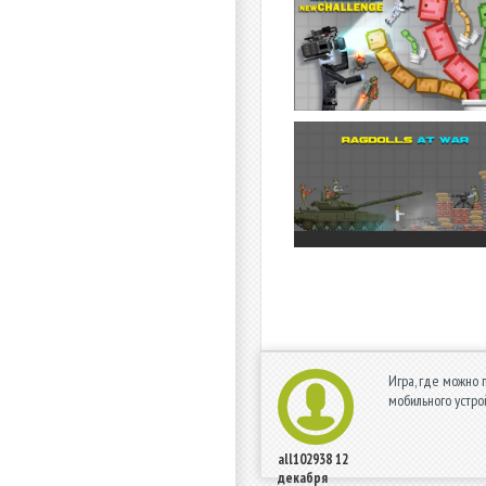
Игра, где можно 
мобильного устро
all102938
12
декабря