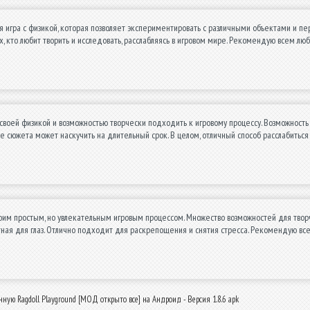
я игра с физикой, которая позволяет экспериментировать с различными объектами и п
, кто любит творить и исследовать, расслабляясь в игровом мире. Рекомендую всем лю
своей физикой и возможностью творчески подходить к игровому процессу. Возможность
е сюжета может наскучить на длительный срок. В целом, отличный способ расслабиться 
оим простым, но увлекательным игровым процессом. Множество возможностей для твор
ная для глаз. Отлично подходит для раскрепощения и снятия стресса. Рекомендую в
нную Ragdoll Playground [МОД открыто все] на Андроид - Версия 1.8.6 apk