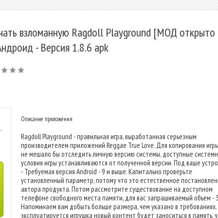
чать взломанную Ragdoll Playground [МОД открыто 
Андроид - Версия 1.8.6 apk
Описание приложения
-
Ragdoll Playground - правильная игра, выработанная серьезным
производителем приложений Reggae True Love. Для копирования игр
не мешало бы отследить личную версию системы, доступные систем
условия игры устанавливаются от полученной версии. Под ваше устр
- Требуемая версия Android - 9 и выше. Капитально проверьте
установленный параметр, потому что это естественное постановле
автора продукта. Потом рассмотрите существование на доступном
телефоне свободного места памяти, для вас запрашиваемый объем - 
Напоминаем вам добыть больше размера, чем указано в требованиях. 
эксплуатируется игрушка новый контент будет заноситься в память, 