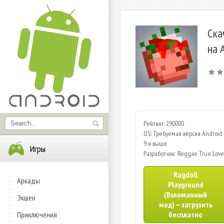
Ска
на 
Рейтинг: 290000
OS: Требуемая версия Android 
9 и выше
Игры
Разработчик: Reggae True Love
Ragdoll
Аркады
Playground
(Взломанный
Экшен
мод) — загрузить
Приключения
бесплатно