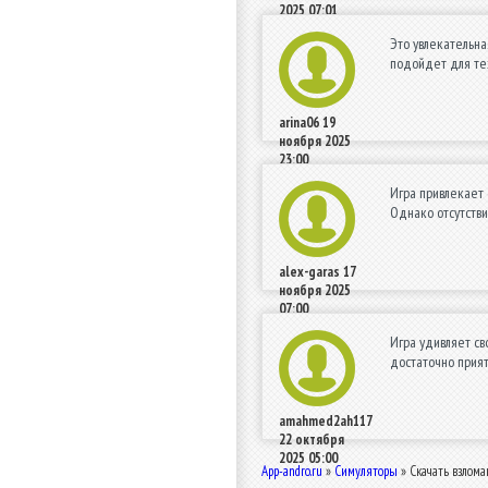
2025 07:01
Это увлекательна
подойдет для тех
arina06
19
ноября 2025
23:00
Игра привлекает 
Однако отсутстви
alex-garas
17
ноября 2025
07:00
Игра удивляет св
достаточно прият
amahmed2ah117
22 октября
2025 05:00
App-andro.ru
»
Симуляторы
» Скачать взлома