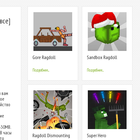
все]
Gore Ragdoll
Sandbox Ragdoll
Playground
Playground 3D
Подробнее...
Подробнее...
ы вам
ное
ойство
ние
330MB.
В часы
Ragdoll Dismounting
Super Hero
что