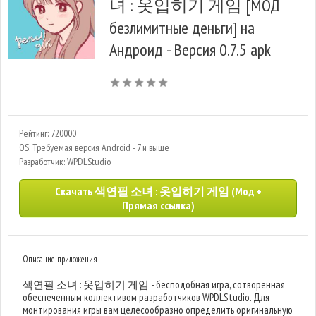
녀 : 옷입히기 게임 [МОД
безлимитные деньги] на
Андроид - Версия 0.7.5 apk
Рейтинг: 720000
OS: Требуемая версия Android - 7 и выше
Разработчик: WPDLStudio
Скачать 색연필 소녀 : 옷입히기 게임 (Мод +
Прямая ссылка)
Описание приложения
색연필 소녀 : 옷입히기 게임 - бесподобная игра, сотворенная
обеспеченным коллективом разработчиков WPDLStudio. Для
монтирования игры вам целесообразно определить оригинальную