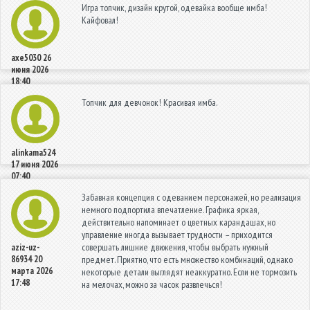
Игра топчик, дизайн крутой, одевайка вообще имба!
Кайфовал!
axe5030
26
июня 2026
18:40
Топчик для девчонок! Красивая имба.
alinkama524
17 июня 2026
07:40
Забавная концепция с одеванием персонажей, но реализация
немного подпортила впечатление. Графика яркая,
действительно напоминает о цветных карандашах, но
управление иногда вызывает трудности – приходится
совершать лишние движения, чтобы выбрать нужный
aziz-uz-
86934
20
предмет. Приятно, что есть множество комбинаций, однако
марта 2026
некоторые детали выглядят неаккуратно. Если не тормозить
17:48
на мелочах, можно за часок развлечься!