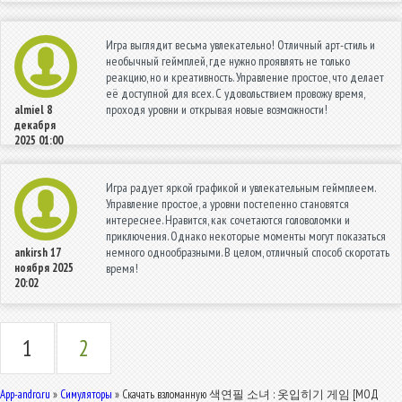
Игра выглядит весьма увлекательно! Отличный арт-стиль и
необычный геймплей, где нужно проявлять не только
реакцию, но и креативность. Управление простое, что делает
её доступной для всех. С удовольствием провожу время,
проходя уровни и открывая новые возможности!
almiel
8
декабря
2025 01:00
Игра радует яркой графикой и увлекательным геймплеем.
Управление простое, а уровни постепенно становятся
интереснее. Нравится, как сочетаются головоломки и
приключения. Однако некоторые моменты могут показаться
немного однообразными. В целом, отличный способ скоротать
ankirsh
17
ноября 2025
время!
20:02
1
2
App-andro.ru
»
Симуляторы
» Скачать взломанную 색연필 소녀 : 옷입히기 게임 [МОД