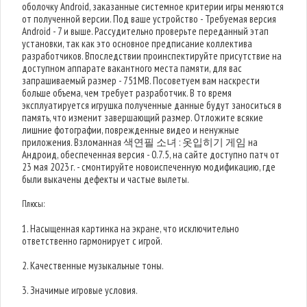
оболочку Android, заказанные системное критерии игры меняются
от полученной версии. Под ваше устройство - Требуемая версия
Android - 7 и выше. Рассудительно проверьте переданный этап
установки, так как это основное предписание коллектива
разработчиков. Впоследствии проинспектируйте присутствие на
доступном аппарате вакантного места памяти, для вас
запрашиваемый размер - 751MB. Посоветуем вам наскрести
больше объема, чем требует разработчик. В то время
эксплуатируется игрушка полученные данные будут заноситься в
память, что изменит завершающий размер. Отложите всякие
лишние фотографии, поврежденные видео и ненужные
приложения. Взломанная 색연필 소녀 : 옷입히기 게임 на
Андроид, обеспеченная версия - 0.7.5, на сайте доступно патч от
23 мая 2023 г. - смонтируйте новоиспеченную модификацию, где
были выкачены дефекты и частые вылеты.
Плюсы:
1. Насыщенная картинка на экране, что исключительно
ответственно гармонирует с игрой.
2. Качественные музыкальные тоны.
3. Значимые игровые условия.