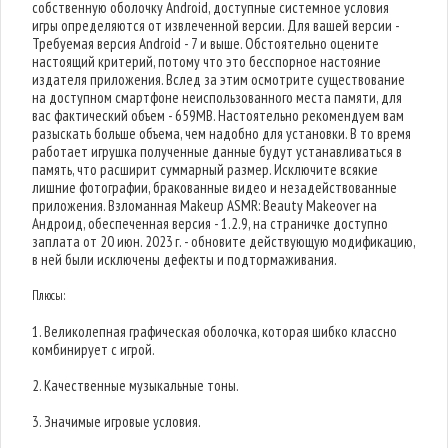
собственную оболочку Android, доступные системное условия
игры определяются от извлеченной версии. Для вашей версии -
Требуемая версия Android - 7 и выше. Обстоятельно оцените
настоящий критерий, потому что это бесспорное настояние
издателя приложения. Вслед за этим осмотрите существование
на доступном смартфоне неиспользованного места памяти, для
вас фактический объем - 659MB. Настоятельно рекомендуем вам
разыскать больше объема, чем надобно для установки. В то время
работает игрушка полученные данные будут устанавливаться в
память, что расширит суммарный размер. Исключите всякие
лишние фотографии, бракованные видео и незадействованные
приложения. Взломанная Makeup ASMR: Beauty Makeover на
Андроид, обеспеченная версия - 1.2.9, на страничке доступно
заплата от 20 июн. 2023 г. - обновите действующую модификацию,
в ней были исключены дефекты и подтормаживания.
Плюсы:
1. Великолепная графическая оболочка, которая шибко классно
комбинирует с игрой.
2. Качественные музыкальные тоны.
3. Значимые игровые условия.