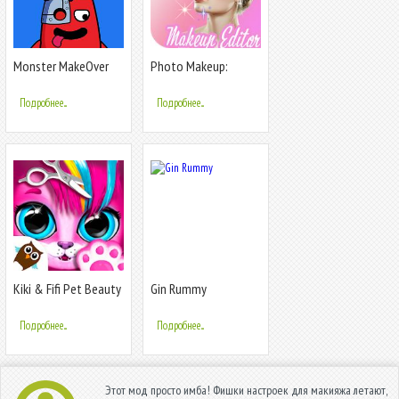
Monster MakeOver
Photo Makeup:
ASMR
Beauty Camera and
Makeup Face
Подробнее...
Подробнее...
Kiki & Fifi Pet Beauty
Gin Rummy
Salon - Haircut &
Makeup
Подробнее...
Подробнее...
Этот мод просто имба! Фишки настроек для макияжа летают,