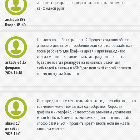
а процесс превращения персонажа в настоящую пушка —
кайф одной руки!
archibals899
Вчера, 05:40
Неплохо, но не без странностей. Процесс создания образа
довольно увлекателен, особенно если хочется расслабиться
после рабочего дня. Графика яркая и приятная, однако
иногда управление может вызывать раздражение — как
будто не всегда реагирует на нажатия. В целом, для
aska09-93
23
февраля
любителей макияжа и ASMR, это неплохой способ провести
2026 14:48
время, но ждала большего.
Игра предлагает увлекательный опыт создания образов, но со
временем может показаться однообразной. Хорошая
графика и интерфейс, но некоторые элементы управления
могли бы быть более отзывчивыми. В целом, это отличный
способ развлечься и проявить креативность, если не ждать
alna-s
17
декабря
слишком многого.
2025 14:01