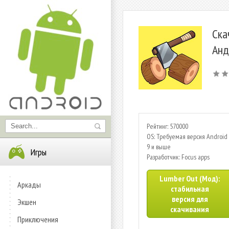
Ска
Анд
Рейтинг: 570000
OS: Требуемая версия Android 
9 и выше
Игры
Разработчик: Focus apps
Lumber Out (Мод):
Аркады
стабильная
версия для
Экшен
скачивания
Приключения