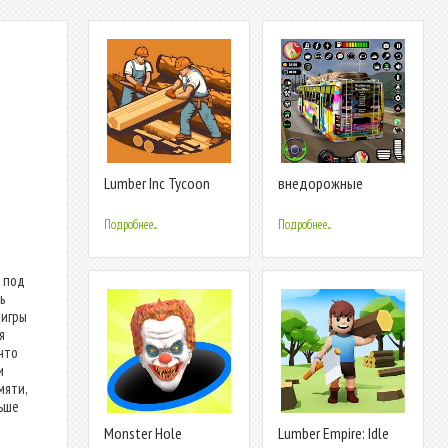
Lumber Inc Tycoon
внедорожные
автобусные игры 3d
Подробнее...
Подробнее...
 под
ь
 игры
я
 что
и
мяти,
ьше
е
Monster Hole
Lumber Empire: Idle