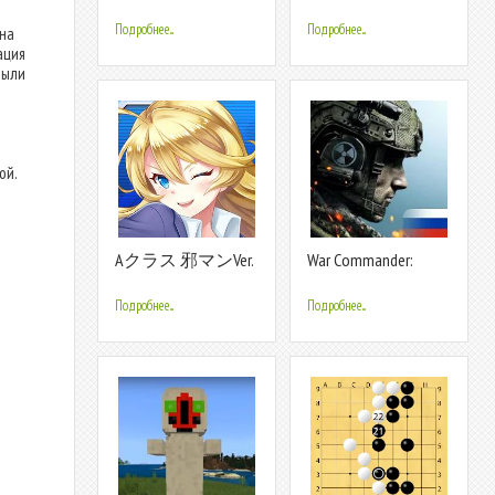
Wood Inc
Подробнее...
Подробнее...
 на
ация
были
ой.
Aクラス 邪マンVer.
War Commander:
Rogue Assault
Подробнее...
Подробнее...