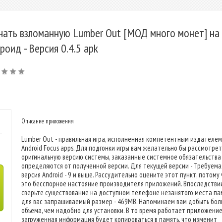
чать взломанную Lumber Out [МОД много монет] на
роид - Версия 0.4.5 apk
Описание приложения
-
Lumber Out - правильная игра, исполненная компетентным издателем
Android Focus apps. Для подгонки игры вам желательно бы рассмотрет
оригинальную версию системы, заказанные системное обязательства
определяются от полученной версии. Для текущей версии - Требуема
версия Android - 9 и выше. Рассудительно оцените этот пункт, потому
это бесспорное настояние производителя приложений. Впоследстви
сверьте существование на доступном телефоне незанятого места па
для вас запрашиваемый размер - 469MB. Напоминаем вам добыть бол
объема, чем надобно для установки. В то время работает приложени
загруженная информация будет копироваться в память, что изменит