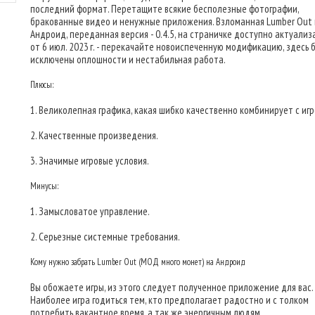
последний формат. Перетащите всякие бесполезные фотографии,
бракованные видео и ненужные приложения. Взломанная Lumber Out
Андроид, переданная версия - 0.4.5, на страничке доступно актуализ
от 6 июл. 2023 г. - перекачайте новоиспеченную модификацию, здесь 
исключены оплошности и нестабильная работа.
Плюсы:
1. Великолепная графика, какая шибко качественно комбинирует с игр
2. Качественные произведения.
3. Значимые игровые условия.
Минусы:
1. Замысловатое управление.
2. Серьезные системные требования.
Кому нужно забрать Lumber Out (МОД много монет) на Андроид
Вы обожаете игры, из этого следует полученное приложение для вас.
Наиболее игра годиться тем, кто предполагает радостно и с толком
потребить вакантное время, а так же энергичным людям.