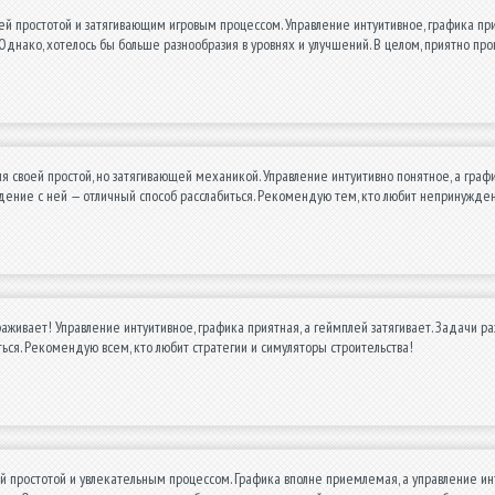
ей простотой и затягивающим игровым процессом. Управление интуитивное, графика прия
 Однако, хотелось бы больше разнообразия в уровнях и улучшений. В целом, приятно пр
я своей простой, но затягивающей механикой. Управление интуитивно понятное, а графи
ение с ней — отличный способ расслабиться. Рекомендую тем, кто любит непринужде
раживает! Управление интуитивное, графика приятная, а геймплей затягивает. Задачи ра
ться. Рекомендую всем, кто любит стратегии и симуляторы строительства!
й простотой и увлекательным процессом. Графика вполне приемлемая, а управление инту