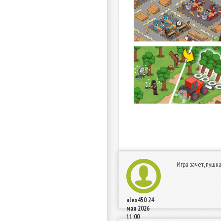
Игра зачет, пушка
alex450
24
мая 2026
11:00