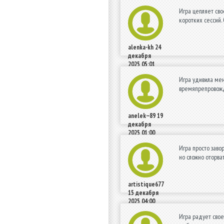
Игра цепляет сво
коротких сессий.
alenka-kh
24
декабря
2025 05:01
Игра удивила мен
времяпрепровожд
anelek--89
19
декабря
2025 01:00
Игра просто заво
но сложно оторва
artistique677
15 декабря
2025 04:00
Игра радует свое