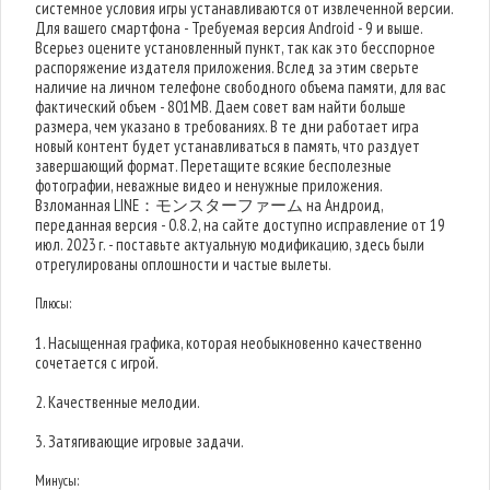
системное условия игры устанавливаются от извлеченной версии.
Для вашего смартфона - Требуемая версия Android - 9 и выше.
Всерьез оцените установленный пункт, так как это бесспорное
распоряжение издателя приложения. Вслед за этим сверьте
наличие на личном телефоне свободного объема памяти, для вас
фактический объем - 801MB. Даем совет вам найти больше
размера, чем указано в требованиях. В те дни работает игра
новый контент будет устанавливаться в память, что раздует
завершающий формат. Перетащите всякие бесполезные
фотографии, неважные видео и ненужные приложения.
Взломанная LINE：モンスターファーム на Андроид,
переданная версия - 0.8.2, на сайте доступно исправление от 19
июл. 2023 г. - поставьте актуальную модификацию, здесь были
отрегулированы оплошности и частые вылеты.
Плюсы:
1. Насыщенная графика, которая необыкновенно качественно
сочетается с игрой.
2. Качественные мелодии.
3. Затягивающие игровые задачи.
Минусы: