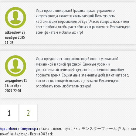
Игра просто шикарная! Графика яркая, управление
интуитивное, а сюжет захватывающий. Возможность
кастомизации персонажей радует. Часто возвращаюсь к ней
после работы, чтобы расслабиться и развлечься. Рекомендую
всем фанатам мобильных игр!
alkondrev
29
ноября 2025
11:02
Игра предлагает завораживающий опыт с уникальной
механикой и яркой графикой. Сложные уровни и
увлекательный геймплей делают её отличным способом
провести время. Социальные элементы добавляют интерес,
позволяя взаимодействовать с друзьями. Рекомендую
anyagubova11
16 ноября
опробовать всем любителям жанра!
2025 22:01
1
2
App-andro.ru
»
Симуляторы
» Скачать взломанную LINE：モンスターファーム [МОД много
монет] на Андроид - Версия 0.8.2 apk