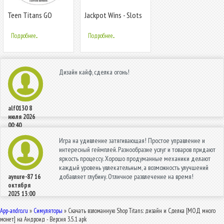
Teen Titans GO
Jackpot Wins - Slots
Figure!
Casino
Подробнее...
Подробнее...
Дизайн кайф, сделка огонь!
alf0130
8
июля 2026
00:40
Игра на удивление затягивающая! Простое управление и
интересный геймплей. Разнообразие услуг и товаров придают
яркость процессу. Хорошо продуманные механики делают
каждый уровень увлекательным, а возможность улучшений
добавляет глубину. Отличное развлечение на время!
aynure-87
16
октября
2025 13:00
App-andro.ru
»
Симуляторы
» Скачать взломанную Shop Titans: дизайн и Сделка [МОД много
монет] на Андроид - Версия 3.5.1 apk