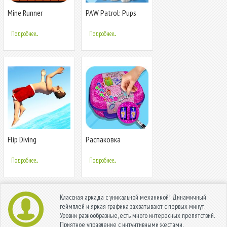
Mine Runner
PAW Patrol: Pups
Runner
Подробнее...
Подробнее...
Flip Diving
Распаковка
Удивительный
сюрприз! Диско
Подробнее...
Подробнее...
Кукольный
Классная аркада с уникальной механикой! Динамичный
геймплей и яркая графика захватывают с первых минут.
Уровни разнообразные, есть много интересных препятствий.
Приятное управление с интуитивными жестами.