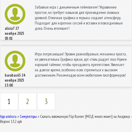
Забавная игра с динамичным геймплеем! Управление
простое, но требует навыков для прохождения сложных
уровней. Отличная графика и музыка создают атмосферу.
Подходит для коротких сессий и вставки в повседневные
дела. Очень втягивает!
alicia7
27
ноября 2025
05:01
Игра потрясающая! Уровни разнообразные, механика проста,
но увлекательна. Графика яркая, арт-стиль радует глаз. Нужен
хороший тайминг, чтобы преодолеть препятствия. Увлекает
на долгое время, особенно если стремиться к высоким
достижениям. Рекомендую всем любителям платформеров!
barabas63
24
ноября 2025
13:00
1
2
3
App-andro.ru
»
Симуляторы
» Скачать взломанную Flip Runner [МОД много монет] на Андроид -
Версия 1.3.2 apk