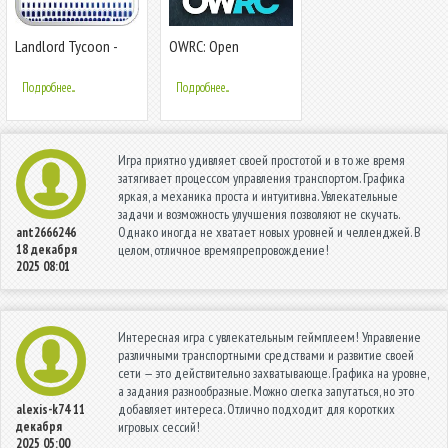
Landlord Tycoon -
OWRC: Open
Денежный бизнес-
World Racing Cars
симулятор
Подробнее...
Подробнее...
Игра приятно удивляет своей простотой и в то же время
затягивает процессом управления транспортом. Графика
яркая, а механика проста и интуитивна. Увлекательные
задачи и возможность улучшения позволяют не скучать.
Однако иногда не хватает новых уровней и челленджей. В
ant2666246
18 декабря
целом, отличное времяпрепровождение!
2025 08:01
Интересная игра с увлекательным геймплеем! Управление
различными транспортными средствами и развитие своей
сети — это действительно захватывающе. Графика на уровне,
а задания разнообразные. Можно слегка запутаться, но это
добавляет интереса. Отлично подходит для коротких
alexis-k74
11
декабря
игровых сессий!
2025 05:00