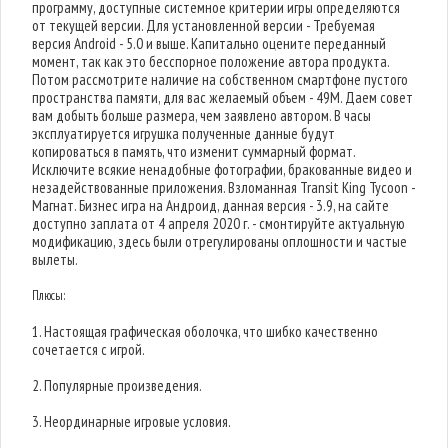
программу, доступные системное критерии игры определяются
от текущей версии. Для установленной версии - Требуемая
версия Android - 5.0 и выше. Капитально оцените переданный
момент, так как это бесспорное положение автора продукта.
Потом рассмотрите наличие на собственном смартфоне пустого
пространства памяти, для вас желаемый объем - 49M. Даем совет
вам добыть больше размера, чем заявлено автором. В часы
эксплуатируется игрушка полученные данные будут
копироваться в память, что изменит суммарный формат.
Исключите всякие ненадобные фотографии, бракованные видео и
незадействованные приложения. Взломанная Transit King Tycoon -
Магнат. Бизнес игра на Андроид, данная версия - 3.9, на сайте
доступно заплата от 4 апреля 2020 г. - смонтируйте актуальную
модификацию, здесь были отрегулированы оплошности и частые
вылеты.
Плюсы:
1. Настоящая графическая оболочка, что шибко качественно
сочетается с игрой.
2. Популярные произведения.
3. Неординарные игровые условия.