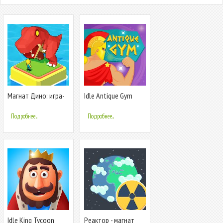
Магнат Дино: игра-
Idle Antique Gym
стройка в 3D
Tycoon - Odyssey
Ленивый магнат
Подробнее...
Подробнее...
Idle King Tycoon
Реактор - магнат