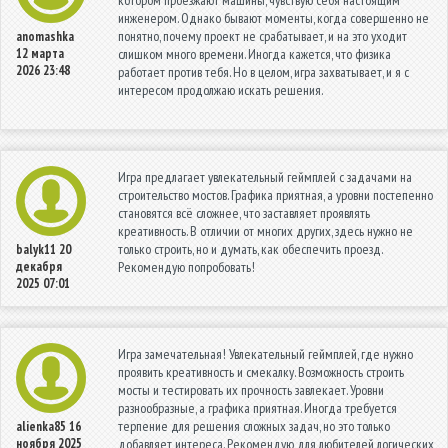
инженером. Однако бывают моменты, когда совершенно не
понятно, почему проект не срабатывает, и на это уходит
anomashka
12 марта
слишком много времени. Иногда кажется, что физика
2026 23:48
работает против тебя. Но в целом, игра захватывает, и я с
интересом продолжаю искать решения.
Игра предлагает увлекательный геймплей с задачами на
строительство мостов. Графика приятная, а уровни постепенно
становятся всё сложнее, что заставляет проявлять
креативность. В отличии от многих других, здесь нужно не
только строить, но и думать, как обеспечить проезд.
balyk11
20
декабря
Рекомендую попробовать!
2025 07:01
Игра замечательная! Увлекательный геймплей, где нужно
проявить креативность и смекалку. Возможность строить
мосты и тестировать их прочность завлекает. Уровни
разнообразные, а графика приятная. Иногда требуется
терпение для решения сложных задач, но это только
alienka85
16
ноября 2025
добавляет интереса. Рекомендую для любителей логических