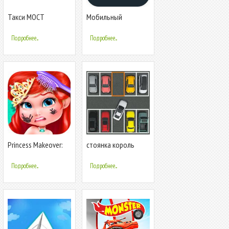
Такси МОСТ
Мобильный
конструктор бизнес
сайтов uKit.com
Подробнее...
Подробнее...
Princess Makeover:
стоянка король
Girls Games
Подробнее...
Подробнее...