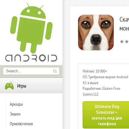
Ска
мон
Рейтинг: 10 000+
OS: Требуемая версия Android 
4.1 и выше
Игры
Разработчик: Gluten Free
Games LLC
Аркады
Ultimate Dog
Simulator —
Экшен
скачать мод для
Приключения
телефона