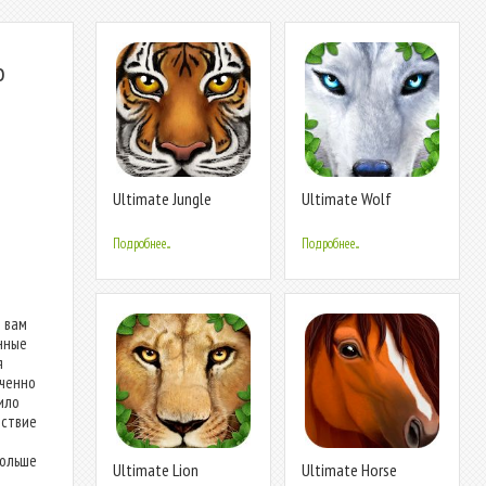
о
Ultimate Jungle
Ultimate Wolf
Simulator
Simulator
Подробнее...
Подробнее...
ы вам
нные
я
оченно
ило
тствие
больше
Ultimate Lion
Ultimate Horse