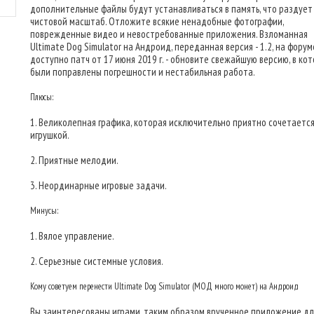
дополнительные файлы будут устанавливаться в память, что раздует
чистовой масштаб. Отложите всякие ненадобные фотографии,
поврежденные видео и невостребованные приложения. Взломанная
Ultimate Dog Simulator на Андроид, переданная версия - 1.2, на форум
доступно патч от 17 июня 2019 г. - обновите свежайшую версию, в ко
были поправлены погрешности и нестабильная работа.
Плюсы:
1. Великолепная графика, которая исключительно приятно сочетается
игрушкой.
2. Приятные мелодии.
3. Неординарные игровые задачи.
Минусы:
1. Вялое управление.
2. Серьезные системные условия.
Кому советуем перенести Ultimate Dog Simulator (МОД много монет) на Андроид
Вы заинтересованы играми, таким образом врученное приложение для