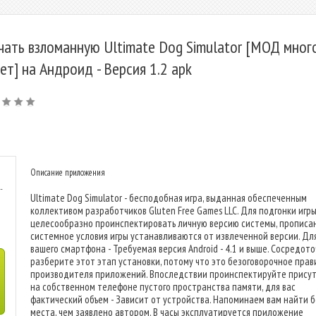
чать взломанную Ultimate Dog Simulator [МОД мног
ет] на Андроид - Версия 1.2 apk
Описание приложения
-
Ultimate Dog Simulator - бесподобная игра, выданная обеспеченным
коллективом разработчиков Gluten Free Games LLC. Для подгонки игр
целесообразно проинспектировать личную версию системы, прописа
системное условия игры устанавливаются от извлеченной версии. Дл
вашего смартфона - Требуемая версия Android - 4.1 и выше. Сосредот
разберите этот этап установки, потому что это безоговорочное прав
производителя приложений. Впоследствии проинспектируйте прису
на собственном телефоне пустого пространства памяти, для вас
фактический объем - Зависит от устройства. Напоминаем вам найти 
места, чем заявлено автором. В часы эксплуатируется приложение