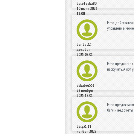
baletsuka80
10 июня 2026
11:00
Игра действитель
управление може
bairts
22
декабря
2025 08:01
Игра предлагает 
наскучить. А вот
askaber551
22 ноября
2025 18:01
Игра предоставил
баги и недочеты 
baly31
11
ноября 2025