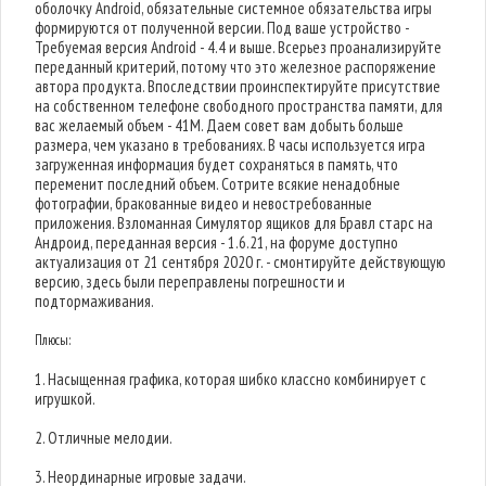
оболочку Android, обязательные системное обязательства игры
формируются от полученной версии. Под ваше устройство -
Требуемая версия Android - 4.4 и выше. Всерьез проанализируйте
переданный критерий, потому что это железное распоряжение
автора продукта. Впоследствии проинспектируйте присутствие
на собственном телефоне свободного пространства памяти, для
вас желаемый объем - 41M. Даем совет вам добыть больше
размера, чем указано в требованиях. В часы используется игра
загруженная информация будет сохраняться в память, что
переменит последний объем. Сотрите всякие ненадобные
фотографии, бракованные видео и невостребованные
приложения. Взломанная Симулятор ящиков для Бравл старс на
Андроид, переданная версия - 1.6.21, на форуме доступно
актуализация от 21 сентября 2020 г. - смонтируйте действующую
версию, здесь были переправлены погрешности и
подтормаживания.
Плюсы:
1. Насыщенная графика, которая шибко классно комбинирует с
игрушкой.
2. Отличные мелодии.
3. Неординарные игровые задачи.