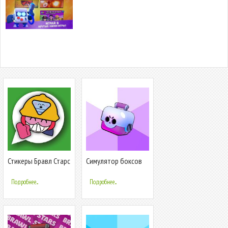
Стикеры Бравл Старс
Симулятор боксов
для WhatsApp -
для Бравл Старс
WAStickerapps
Подробнее...
Подробнее...