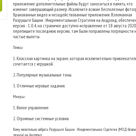
приложение дополнительные файлы будут заноситься в память, что
изменит завершающий размер. Исключите всякие бесполезные фотог
бракованные видео и незадействованные приложения. Взломанная
Разрушьте Башни : Инкрементальная Стратегия на Андроид, обеспече
версия - 1.0.4, на страничке доступно исправление от 18 августа 2020 г
перепишите последнюю версию, там были поправлены погрешности 
частые вылеты.
Плюсы:
1. Классная картинка на экране, которая исключительно привлекател
сочетается с игрушкой.
2. Популярные музыкальные тоны.
3. Отличные игровые задания.
Минусы:
1. Вялое управление.
2. Огромные системные условия.
Кому желательно забрать Разрушьте Башни : Инкрементальная Стратегия (МОД безл
деньги) на Андроид