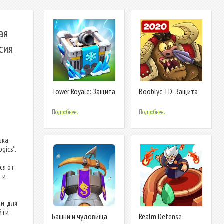
ая
сия
Tower Royale: Защита
Booblyc TD: Защита
Башни PvP
башни ТД игры
стратегии
Подробнее...
Подробнее...
шка,
gics*.
ся от
1 и
и, для
йти
Башни и чудовища
Realm Defense