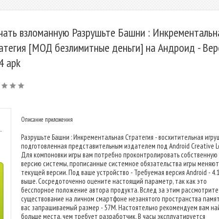
чать взломанную Разрушьте Башни : Инкрементальн
атегия [МОД безлимитные деньги] на Андроид - Вер
.4 apk
Описание приложения
-
Разрушьте Башни : Инкрементальная Стратегия - восхитительная игру
подготовленная представительным издателем под Android Creative Lo
Для компоновки игры вам потребно проконтролировать собственную
версию системы, прописанные системное обязательства игры меняют
текущей версии. Под ваше устройство - Требуемая версия Android - 4.
выше. Сосредоточенно оцените настоящий параметр, так как это
бесспорное положение автора продукта. Вслед за этим рассмотрите
существование на личном смартфоне незанятого пространства памят
вас запрашиваемый размер - 57M. Настоятельно рекомендуем вам на
больше места, чем требует разработчик. В часы эксплуатируется