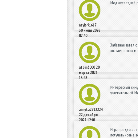
Мод летает, всё р
asyk-91617
30 июня 2026
07:40
Забавная затея с
хватает новых ме
atom3000
20
марта 2026
13:48
Интересный симул
увлекательной. М
annyta2212224
22 декабря
2025 12:01
Игра предлагает 
получать новые в