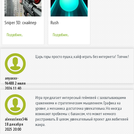
Sniper 3D: снайпер
Rush
3д стрелялки игры
без интернета
Подробнее...
Подробнее...
Царь горы просто пушка, кайф играть без интернета! Топчик!
anyaxxx-
96488
2 июля
2026 11:40
Игра предлагает интересный геймплей с захватывающими
сражениями и стратегическим мышлением. Графика на
уровне, а механика достаточна увлекательна. Но иногда
возникают проблемы с балансом, что может немного
расстраивать. В целом, увлекательный проект для любителей
alexuslexx346
18 декабря
жанра.
2025 20:00