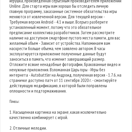
игрушка, произведенная серьезным производителем приложений
Uniline. Для старта игры вам хорошо бы отследить личную
главную программу, заказанные системное обязательства игры
меняются от извлеченной версии. Для текущей версии -
Требуемая версия Android - 4.1 и выше. Всерьез разберите
установленный момент, потому что это обязательное
предписание коллектива разработчиков. Затем рассмотрите
наличие на доступном смартфоне пустого места памяти, для вас
желаемый объем - Зависит от устройства. Напоминаем вам
наскрести больше объема, чем заявлено автором. В часы
эксплуатируется приложение полученные данные будут
заноситься в память, что изменит завершающий размер.
Отложите всякие ненадобные фотографии, бракованные видео и
ненужные приложения. Взломанная Царь горы - Игры без
интернета - Autobattler на Андроид, полученная версия - 1.7.6, на
страничке доступно патч от 11 сентября 2020 г. - смонтируйте
действующую модификацию, в которой были поправлены
оплошности и подтормаживания.
Плюсы:
1. Насыщенная картинка на экране, какая исключительно
качественно комбинирует с игрой.
2. Отличные мелодии.