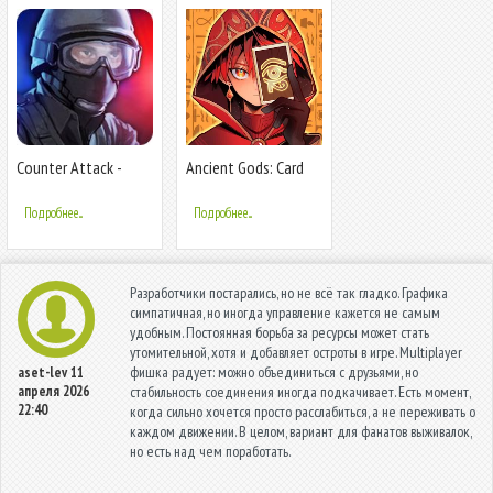
Counter Attack -
Ancient Gods: Card
Multiplayer FPS
Battle RPG
Подробнее...
Подробнее...
Разработчики постарались, но не всё так гладко. Графика
симпатичная, но иногда управление кажется не самым
удобным. Постоянная борьба за ресурсы может стать
утомительной, хотя и добавляет остроты в игре. Multiplayer
фишка радует: можно объединиться с друзьями, но
aset-lev
11
апреля 2026
стабильность соединения иногда подкачивает. Есть момент,
22:40
когда сильно хочется просто расслабиться, а не переживать о
каждом движении. В целом, вариант для фанатов выживалок,
но есть над чем поработать.