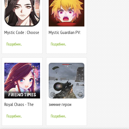
Mystic Code : Choose
Mystic Guardian PV:
your path
Old School Action
RPG
Подробнее...
Подробнее...
Royal Chaos - The
зимние герои
Greatest Royal
Второй мировой
Romance
войны - Стрелялки
Подробнее...
Подробнее...