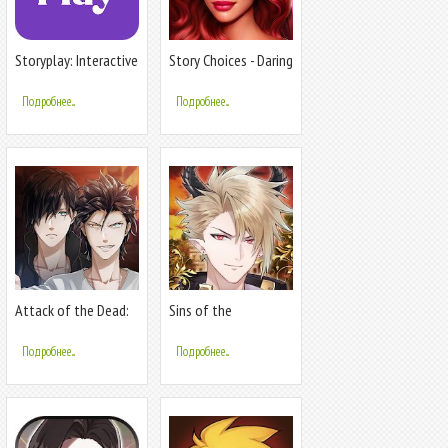
Storyplay: Interactive
Story Choices - Daring
story
Destiny
Подробнее...
Подробнее...
Attack of the Dead:
Sins of the
Romance you Choose
Everlasting Twilight:
Otome Romance
Подробнее...
Подробнее...