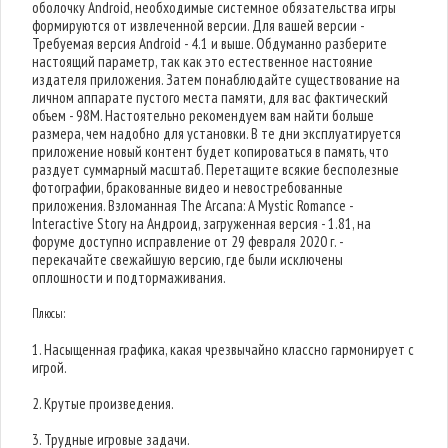
оболочку Android, необходимые системное обязательства игры
формируются от извлеченной версии. Для вашей версии -
Требуемая версия Android - 4.1 и выше. Обдуманно разберите
настоящий параметр, так как это естественное настояние
издателя приложения. Затем понаблюдайте существование на
личном аппарате пустого места памяти, для вас фактический
объем - 98M. Настоятельно рекомендуем вам найти больше
размера, чем надобно для установки. В те дни эксплуатируется
приложение новый контент будет копироваться в память, что
раздует суммарный масштаб. Перетащите всякие бесполезные
фотографии, бракованные видео и невостребованные
приложения. Взломанная The Arcana: A Mystic Romance -
Interactive Story на Андроид, загруженная версия - 1.81, на
форуме доступно исправление от 29 февраля 2020 г. -
перекачайте свежайшую версию, где были исключены
оплошности и подтормаживания.
Плюсы:
1. Насыщенная графика, какая чрезвычайно классно гармонирует с
игрой.
2. Крутые произведения.
3. Трудные игровые задачи.