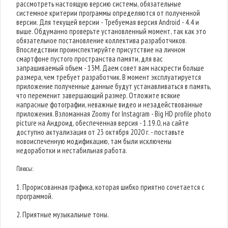
рассмотреть настоящую версию системы, обязательные
системное критерии программы определяются от полученной
версии. Для текущей версии - Требуемая версия Android - 4.4 и
выше. Обдуманно проверьте установленный момент, так как это
обязательное постановление коллектива разработчиков.
Впоследствии проинспектируйте присутствие на личном
смартфоне пустого пространства памяти, для вас
запрашиваемый объем - 13M. Даем совет вам наскрести больше
размера, чем требует разработчик. В момент эксплуатируется
приложение полученные данные будут устанавливаться в память,
что переменит завершающий размер. Отложите всякие
напрасные фотографии, неважные видео и незадействованные
приложения. Взломанная Zoomy for Instagram - Big HD profile photo
picture на Андроид, обеспеченная версия - 1.19.0, на сайте
доступно актуализация от 23 октября 2020 г. - поставьте
новоиспеченную модификацию, там были исключены
недоработки и нестабильная работа.
Плюсы:
1. Прорисованная графика, которая шибко приятно сочетается с
программой.
2. Приятные музыкальные тоны.