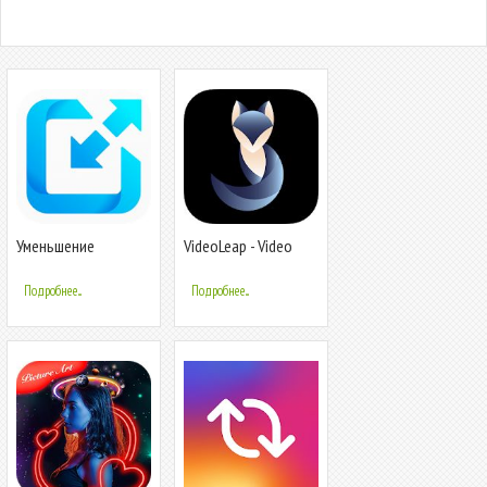
Уменьшение
VideoLeap - Video
изображений -
Editor - Film Photo
Photo & Picture
Editor
Подробнее...
Подробнее...
Resizer