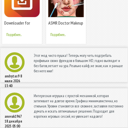
Downloader for
ASMR Doctor Makeup
Instagram: Photo &
Salon games
Video Saver
Подробнее...
Подробнее...
Этот мод чисто пушка! Теперь могу четь подгребать
профильки своих френдов в большом HD, годно выглядит и
без багов, летает на ура. Реально кайф, не знаю, как я раньше
без него жил!
andrytas9
8
июля 2026
13:40
Интересная игрушка с простой механикой, которая
затягивает на долгое время. Графика минималистична, но
стильная. Уровни становятся все сложнее, заставляя постоянно
думать и искать оптимальные решения. Подходит для
коротких игровых сессий, но увлекает надолго!
anovak1967
18 декабря
2025 05:00