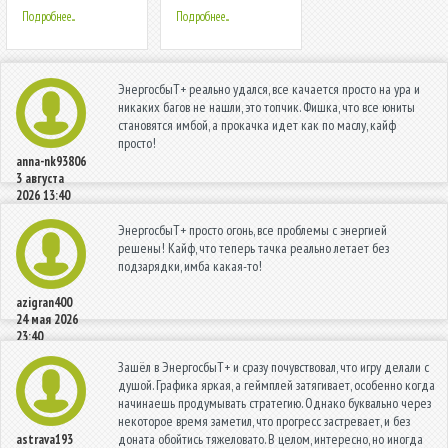
Подробнее...
Подробнее...
ЭнергосбыТ+ реально удался, все качается просто на ура и
никаких багов не нашли, это топчик. Фишка, что все юниты
становятся имбой, а прокачка идет как по маслу, кайф
просто!
anna-nk93806
3 августа
2026 13:40
ЭнергосбыТ+ просто огонь, все проблемы с энергией
решены! Кайф, что теперь тачка реально летает без
подзарядки, имба какая-то!
azigran400
24 мая 2026
23:40
Зашёл в ЭнергосбыТ+ и сразу почувствовал, что игру делали с
душой. Графика яркая, а геймплей затягивает, особенно когда
начинаешь продумывать стратегию. Однако буквально через
некоторое время заметил, что прогресс застревает, и без
доната обойтись тяжеловато. В целом, интересно, но иногда
astrava193