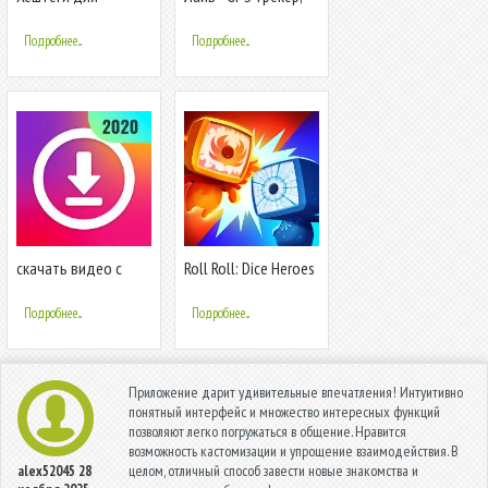
раскрутки в
GPS поиск детей,
Инстаграм
аудио, фото
Подробнее...
Подробнее...
скачать видео с
Roll Roll: Dice Heroes
инстаграм,скачать
фото с инстаграм
Подробнее...
Подробнее...
Приложение дарит удивительные впечатления! Интуитивно
понятный интерфейс и множество интересных функций
позволяют легко погружаться в общение. Нравится
возможность кастомизации и упрощение взаимодействия. В
целом, отличный способ завести новые знакомства и
alex52045
28