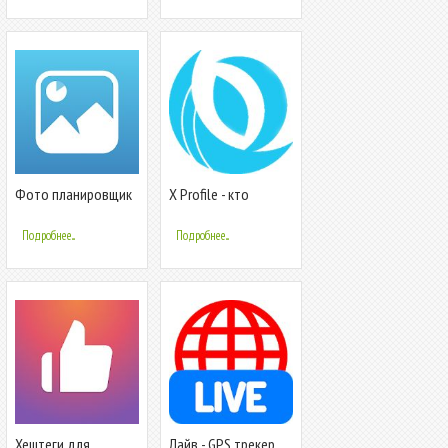
Фото планировщик
X Profile - кто
для Инстаграм
смотрел мой
инстаграм
Подробнее...
Подробнее...
Хештеги для
Лайв - GPS трекер,